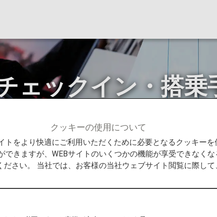
ンチェックイン・搭乗
クッキーの使用について
ックイン・搭乗手続き（国内線・国際線）
Bサイトをより快適にご利用いただくために必要となるクッキー
ができますが、WEBサイトのいくつかの機能が享受できなくな
ください。 当社では、お客様の当社ウェブサイト閲覧に際し
乗券発行ができるサービスです。