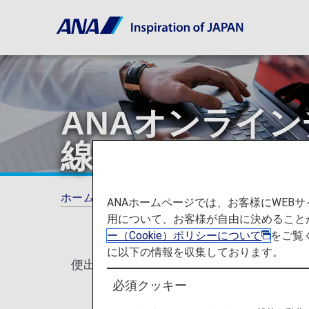
ANAオンライ
線・国際線）
ホーム
ご利用ガイド
ANAオンラインチェ
ANAホームページでは、お客様にWE
用について、お客様が自由に決めること
ー（Cookie）ポリシーについて
をご覧
に以下の情報を収集しております。
便出発の24時間前から、搭乗手続きと搭
必須クッキー