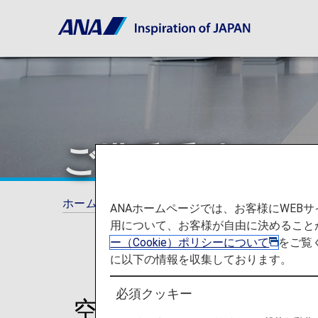
ご搭乗手続き
ホーム
ご旅行の準備
ご搭乗手続き
ANAホームページでは、お客様にWE
用について、お客様が自由に決めること
ー（Cookie）ポリシーについて
をご覧
に以下の情報を収集しております。
必須クッキー
空港でのお手続きの