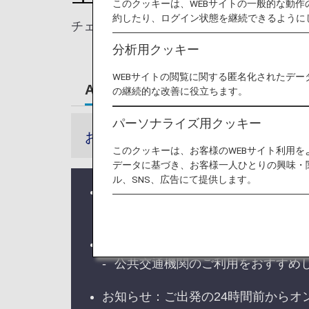
このクッキーは、WEBサイトの一般的な動
約したり、ログイン状態を継続できるように
チェックインから搭乗口までの各種ご搭乗
分析用クッキー
WEBサイトの閲覧に関する匿名化されたデー
ANA国際線就航空港から出発するお
の継続的な改善に役立ちます。
パーソナライズ用クッキー
お知らせ
このクッキーは、お客様のWEBサイト利用
データに基づき、お客様一人ひとりの興味・
ル、SNS、広告にて提供します。
日本では年末年始、ゴールデンウィ
時間には余裕をもってお早めに空
大型連休期間中は空港周辺道路や駐
公共交通機関のご利用をおすすめ
お知らせ：ご出発の24時間前から