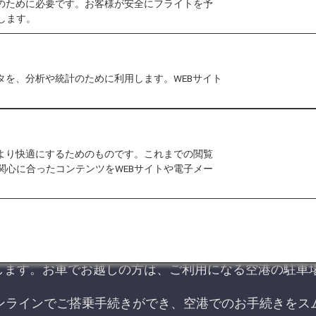
作のために必要です。お客様が安全にフライトを予
します。
手続きについてご案内いたします。
タを、分析や統計のために利用します。WEBサイト
客様
ANA日本国内線からANA国際線へお乗
をより快適にするためのものです。これまでの閲覧
関心に合ったコンテンツをWEBサイトや電子メー
ーク、お盆休みなどの大型連休中は空港が非常に混雑す
港へお越しください。
車場も大変混雑します。
します。お車でお越しの方は、ご利用になる空港の駐車
オンラインでご搭乗手続きができ、空港でのお手続きをス