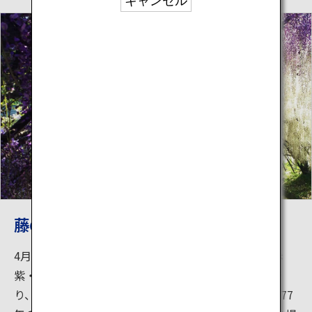
キャンセル
藤の鑑賞
4月下旬～5月中旬の時期には、野田長藤・口紅藤・赤
紫・紅・白など、22種類の藤の花がいっせいに咲き誇
り、園内は甘い香りと濃淡の紫の花に包まれます。1977