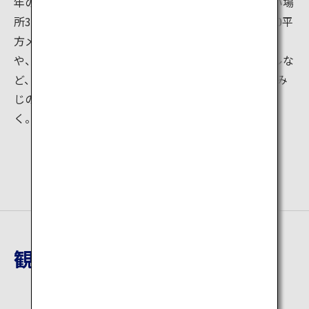
年の開園ですが、2015年のCNNの「日本の最も美しい場
所31選」選出で、一気に人気に火が付きました。3000平
方メートルを超える大きさに広がる野田長藤の大藤棚
や、80メートルと110メートルの2種類の藤のトンネルな
ど、手入れの行き届いた藤の絶景に圧倒されます。もみ
じの新緑のグリーンと紫のコントラストもお見逃しな
く。
観光地詳細