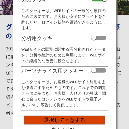
旅のお役立ち情報
このクッキーは、WEBサイトの一般的な動作の
ために必要です。お客様が安全にフライトを予
ANA サービス
約したり、ログイン状態を継続できるようにし
グラデーションが美しい、めくるめく藤
ます。
のトンネル
分析用クッキー
閉じる
2015年にアメリカCNNの「日本の最も美しい場所31選」
WEBサイトの閲覧に関する匿名化されたデータ
を、分析や統計のために利用します。WEBサイ
に選ばれた河内藤園。一番の見どころは、グラデーショ
トの継続的な改善に役立ちます。
ンの美しい見事な藤のトンネルです。ここは、創設者の
パーソナライズ用クッキー
樋口正男さんとその家族が50年間、深い愛情を注ぎ育て
てきた個人所有の藤園です。22種類の沢山の藤の花を、
このクッキーは、お客様のWEBサイト利用をよ
その香りに包まれゆっくりと堪能することができます。
り快適にするためのものです。これまでの閲覧
データに基づき、お客様一人ひとりの興味・関
様々な種類の藤のトンネルや大藤棚、ドーム状の藤な
心に合ったコンテンツをWEBサイトや電子メー
ど、初代の情熱を受け継ぎ育てられた藤の花たちは見る
ル、SNS、広告にて提供します。
者を飽きさせません。
選択して同意する