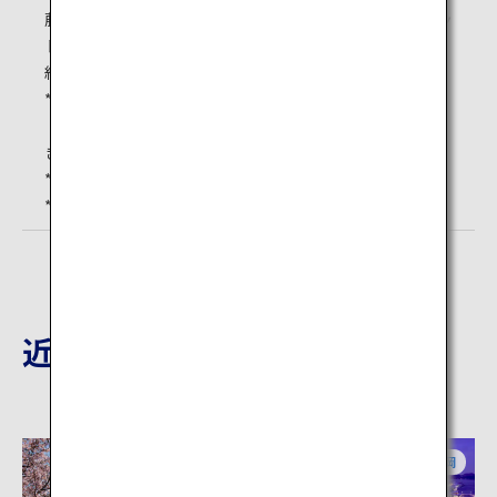
藤：大人1,000円～1,500円（18歳以上／前売り予約チケッ
ト代含む） *1 *2
紅葉：大人500円（18歳以上）*3
*1 入園にはコンビニで販売される前売り予約チケット
（500円）が必要です。 予約チケットがない場合は入園で
きません。
*2 金額は開花状況により異なります。
*3 1名につき高校生以下2名まで無料。
近隣の観光地
福岡
福岡