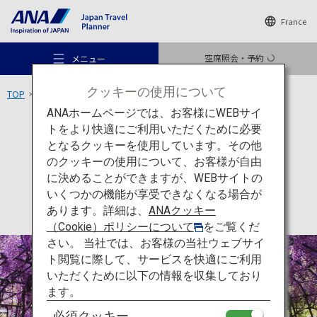
France
空席照会・予約
メニュー
クッキーの使用について
TOP
九州エリア
河内藤園
ANAホームページでは、お客様にWEBサイ
トをより快適にご利用いただくために必要
アクティビティ
福岡
となるクッキーを使用しています。その他
河内藤園
のクッキーの使用について、お客様が自由
おすすめの旅
に決めることができますが、WEBサイトの
いくつかの機能が享受できなくなる場合が
あります。詳細は、
ANAクッキー
旅のアイデア
（Cookie）ポリシーについて
をご覧くだ
さい。 当社では、お客様の当社ウェブサイ
ト閲覧に際して、サービスを快適にご利用
行き先
いただくために以下の情報を収集しており
ます。
必須クッキー