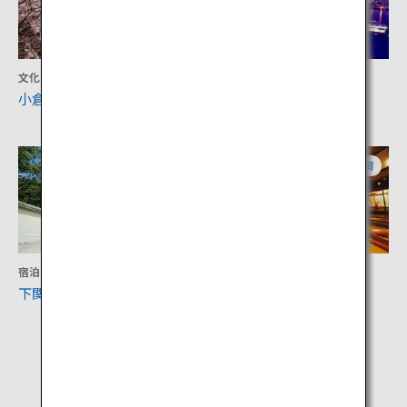
文化
アクティビティ
小倉城
門司港
山口
福岡
宿泊
文化
下関春帆楼本店
嘉穂劇場