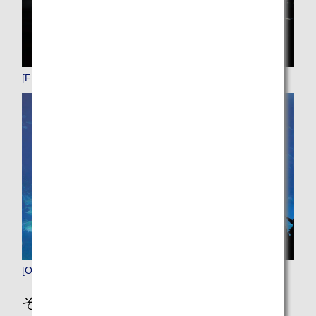
[FUK]福岡
[OKA]那覇
その他の場所