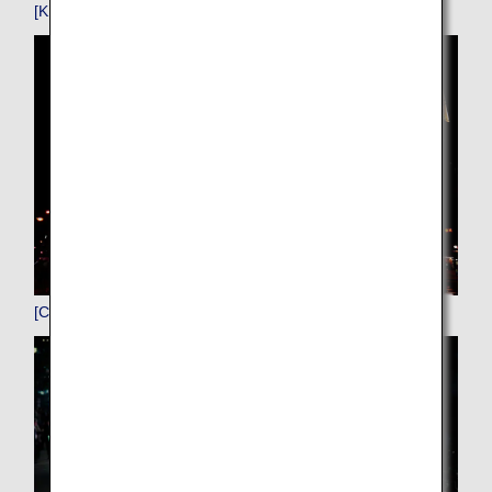
[KIX]関西
[CTS]新千歳