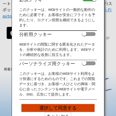
旅のお役立ち情報
ートフォンなどのデバイスにインストールすれば、Wi-Fiス
ポットを探して簡単に接続できます。詳しくは
Japan Wi-Fi
このクッキーは、WEBサイトの一般的な動作の
auto-connect
のウェブサイトをご確認ください。
ために必要です。お客様が安全にフライトを予
ANA サービス
約したり、ログイン状態を継続できるようにし
ます。
分析用クッキー
閉じる
WEBサイトの閲覧に関する匿名化されたデータ
を、分析や統計のために利用します。WEBサイ
トの継続的な改善に役立ちます。
パーソナライズ用クッキー
掲載している情報は2025年6月時点の情報です。
このクッキーは、お客様のWEBサイト利用をよ
り快適にするためのものです。これまでの閲覧
データに基づき、お客様一人ひとりの興味・関
心に合ったコンテンツをWEBサイトや電子メー
ル、SNS、広告にて提供します。
選択して同意する