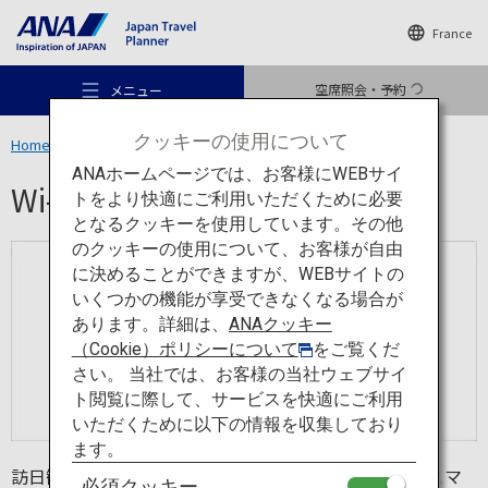
France
空席照会・予約
メニュー
クッキーの使用について
Home
旅のお役立ち情報
Wi-Fiスポットのご案内
ANAホームページでは、お客様にWEBサイ
Wi-Fiスポットのご案内
トをより快適にご利用いただくために必要
となるクッキーを使用しています。その他
のクッキーの使用について、お客様が自由
おすすめの旅
に決めることができますが、WEBサイトの
いくつかの機能が享受できなくなる場合が
あります。詳細は、
ANAクッキー
旅のアイデア
（Cookie）ポリシーについて
をご覧くだ
さい。 当社では、お客様の当社ウェブサイ
ト閲覧に際して、サービスを快適にご利用
行き先
いただくために以下の情報を収集しており
ます。
訪日観光客の方々に人気のアプリです。このアプリをスマ
必須クッキー