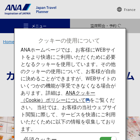
France
空席照会・予約
メニュー
クッキーの使用について
Home
関西エリア
カップヌードルミュージアム 大阪池田
ANAホームページでは、お客様にWEBサイ
トをより快適にご利用いただくために必要
体験
大阪
となるクッキーを使用しています。その他
カップヌードルミュージアム
のクッキーの使用について、お客様が自由
おすすめの旅
に決めることができますが、WEBサイトの
大阪池田
いくつかの機能が享受できなくなる場合が
あります。詳細は、
ANAクッキー
旅のアイデア
（Cookie）ポリシーについて
をご覧くだ
さい。 当社では、お客様の当社ウェブサイ
ト閲覧に際して、サービスを快適にご利用
行き先
いただくために以下の情報を収集しており
ます。
必須クッキー