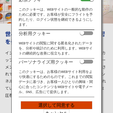
旅のお役立ち情報
このクッキーは、WEBサイトの一般的な動作の
ために必要です。お客様が安全にフライトを予
ANA サービス
約したり、ログイン状態を継続できるようにし
ます。
世界中で大人気のカップヌードルの秘密
分析用クッキー
を発見しよう
閉じる
WEBサイトの閲覧に関する匿名化されたデータ
を、分析や統計のために利用します。WEBサイ
インスタントラーメン発祥の地、大阪府池田市に建つカ
トの継続的な改善に役立ちます。
ップヌードルミュージアム。館内ではインスタントラー
パーソナライズ用クッキー
メン誕生のエピソードや発展の歴史などが楽しく紹介さ
このクッキーは、お客様のWEBサイト利用をよ
れています。入口近くの「インスタントラーメン・トン
り快適にするためのものです。これまでの閲覧
ネル」には日清食品の歴代商品ラインナップが展示され
データに基づき、お客様一人ひとりの興味・関
心に合ったコンテンツをWEBサイトや電子メー
ています。頭上を覆いつくす約800種類のパッケージは
ル、SNS、広告にて提供します。
圧巻です。
選択して同意する