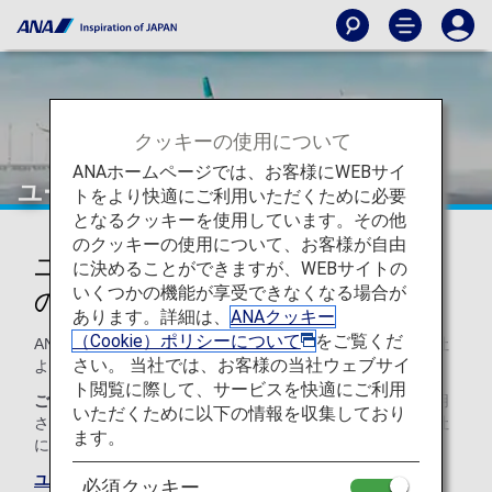
クッキーの使用について
ANAホームページでは、お客様にWEBサイ
ユーロウィングス（EW）
トをより快適にご利用いただくために必要
となるクッキーを使用しています。その他
のクッキーの使用について、お客様が自由
ユーロウィングスのコードシェア
に決めることができますが、WEBサイトの
いくつかの機能が享受できなくなる場合が
のご案内
あります。詳細は、
ANAクッキー
（Cookie）ポリシーについて
をご覧くだ
ANAとのコードシェア便のサービスは以下のとおり運航会社
さい。 当社では、お客様の当社ウェブサイ
より提供されます。
ト閲覧に際して、サービスを快適にご利用
ご注意
コードシェア便は通例、運航会社の規約や条件が適用
いただくために以下の情報を収集しており
されます。詳細については、ご予約時、もしくは各運航会社
ます。
に直接お問い合わせください。
ユーロウィングスのサイト
必須クッキー