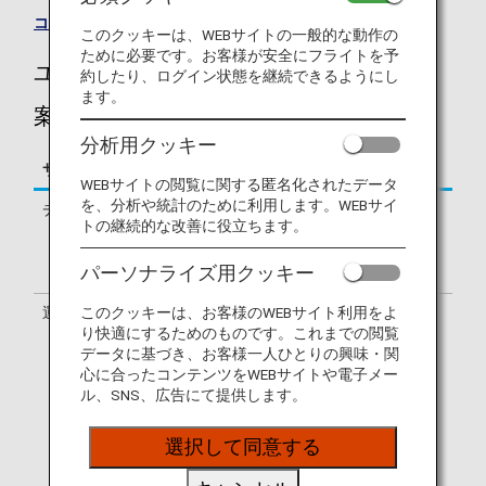
コードシェア便一覧
このクッキーは、WEBサイトの一般的な動作の
ために必要です。お客様が安全にフライトを予
ユーロウィングス（EW）のフライトのご
約したり、ログイン状態を継続できるようにし
ます。
案内
分析用クッキー
サービス
説明
WEBサイトの閲覧に関する匿名化されたデータ
を、分析や統計のために利用します。WEBサイ
チェックイン
ユーロウィングス（EW）のチェック
トの継続的な改善に役立ちます。
インカウンターでの手続きとなりま
す。出発ターミナルはお客様のeチケ
パーソナライズ用クッキー
ットでご確認ください。
運航会社
ユーロウィングスとコードシェア便を
このクッキーは、お客様のWEBサイト利用をよ
り快適にするためのものです。これまでの閲覧
運航する下記の航空会社の場合もあり
データに基づき、お客様一人ひとりの興味・関
ます。
心に合ったコンテンツをWEBサイトや電子メー
ユーロウィングスヨーロッパ / エア・
ル、SNS、広告にて提供します。
バルティック / アヴィオン・エクスプ
レス・マルタ / スマートウイングス /
TUIフライ / ゲットジェット・エアラ
選択して同意する
インズ