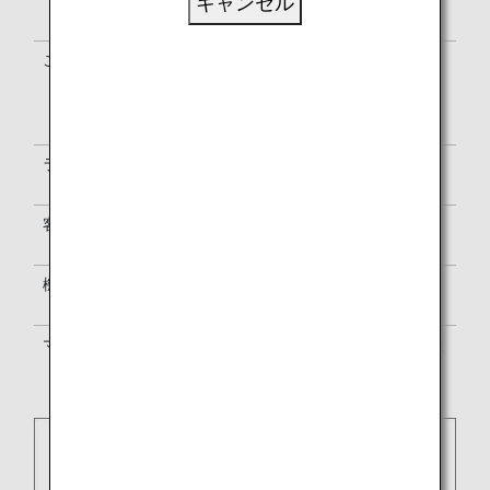
サービスは、ユーロウィングスの運航
キャンセル
便と異なる場合があります。
ご利用便名の確認
搭乗券はユーロウィングス便名
（EW）で表示されます。空港内の案
内表示は、NH・EW両便名またはEW
便名のみで表示されます。
ラウンジのご利用
ラウンジのご利用については
ラウンジ
のご案内
をご覧ください。
客室乗務員
ユーロウィングスの客室乗務員が乗務
します。
機内サービス
ユーロウィングスのサービス基準に準
じます。
マイル積算
ANAマイレージクラブ
か提携航空会社
のプログラムかいずれかをお選びくだ
さい。