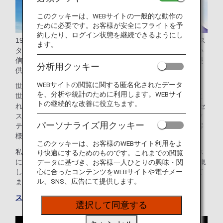
このクッキーは、WEBサイトの一般的な動作の
ために必要です。お客様が安全にフライトを予
約したり、ログイン状態を継続できるようにし
1997年に世界初のグローバルな航空連合として設立されたス
ます。
ターアライアンスは、広大な世界規模のネットワーク、高い
信頼性、そしてシームレスなサービスを大切な価値として提
分析用クッキー
供し続けています。
WEBサイトの閲覧に関する匿名化されたデータ
世界の主要航空会社26社が加盟するスターアライアンスは、
を、分析や統計のために利用します。WEBサイ
世界の90%をカバーする広大なネットワークを誇ります。こ
トの継続的な改善に役立ちます。
れにより、190カ国、1,150以上の空港へシームレスにアクセ
スでき、スムーズで快適な移動が可能です。さらに、コネク
パーソナライズ用クッキー
ティング・パートナーである吉祥航空との連携により、お客
様の旅の選択肢はより一層広がっています。
このクッキーは、お客様のWEBサイト利用をよ
私たちは「a world effortlessly connected -世界をシームレス
り快適にするためのものです。これまでの閲覧
につなぐ-」というビジョンのもと、加盟航空会社の力を結集
データに基づき、お客様一人ひとりの興味・関
し、今後もお客様の空の旅をより豊かにすることを目指して
心に合ったコンテンツをWEBサイトや電子メー
ル、SNS、広告にて提供します。
まいります。
スター アライアンスウェブサイトにアクセスする
選択して同意する