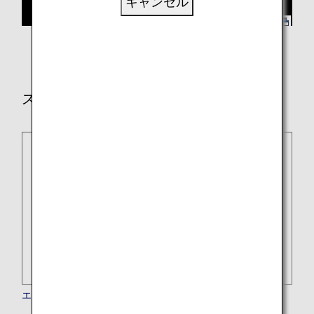
キャンセル
スター アライアンス加盟航空会社
エーゲ航空