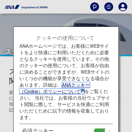
クッキーの使用について
ANAホームページでは、お客様にWEBサイ
スターフライヤー（7G）
トをより快適にご利用いただくために必要
となるクッキーを使用しています。その他
のクッキーの使用について、お客様が自由
スターフライヤーコードシェアに
に決めることができますが、WEBサイトの
いくつかの機能が享受できなくなる場合が
関する情報
あります。詳細は、
ANAクッキー
（Cookie）ポリシーについて
をご覧くだ
提携航空会社の機材および乗務員で運航するコードシェア便
さい。 当社では、お客様の当社ウェブサイ
において、空港での手続き、機内でのサービス、運航情報配
ト閲覧に際して、サービスを快適にご利用
信は各運航会社の基準により異なります。ご利用の際には下
記内容をご確認ください。
いただくために以下の情報を収集しており
ます。
* ANA便（コードシェア便含む）のご搭乗に際しては、
ANAの旅客手荷物運送約款が適用になります。
必須クッキー