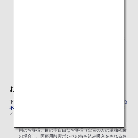
に限り、ANAマイルをご登
録いただけます。提携他社
会員についてはANA便とし
てマイルの積算・特典利用
の対象となります。
* スター アライアンス加盟
会社、スター アライアンス
コネクティングパートナ
ー、マイレージ提携航空会
社のマイレージは積算対象
外です。
おからだの不自由なお客様へ
下記のお客様は、ご予約後にお手数ですが「
ANAおからだの
不自由な方の相談デスク
」までご連絡ください（スターフラ
イヤー運航便ではご搭乗いただけない場合がございます）。
重傷病人、単独歩行の困難なお客様、電動車いすをご利
用のお客様、目の不自由なお客様（全盲の方の単独搭乗
の場合）、医療用酸素ボンベの持ち込み吸入をされるお