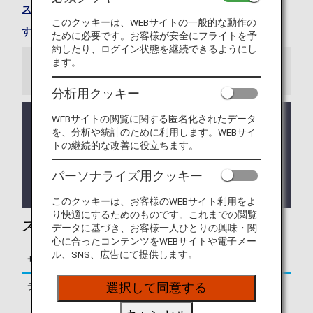
スターフライヤーのサイトをご確認ください
。
このクッキーは、WEBサイトの一般的な動作の
すべての提携航空会社
ために必要です。お客様が安全にフライトを予
約したり、ログイン状態を継続できるようにし
ます。
お知らせ
分析用クッキー
WEBサイトの閲覧に関する匿名化されたデータ
2020年10月25日より、スターフライヤーとの羽田
を、分析や統計のために利用します。WEBサイ
空港発着のコードシェア便は、すべて第1ターミナ
トの継続的な改善に役立ちます。
ル発着になります。
詳細は、
羽田空港におけるスターフライヤーとのコ
パーソナライズ用クッキー
ードシェア便発着ターミナルの変更について
を
ご確認ください。
このクッキーは、お客様のWEBサイト利用をよ
り快適にするためのものです。これまでの閲覧
スターフライヤー運航便に関する情報
データに基づき、お客様一人ひとりの興味・関
心に合ったコンテンツをWEBサイトや電子メー
ル、SNS、広告にて提供します。
サービス
説明
チェックイン
羽田空港、北九州空港出発
選択して同意する
便にご搭乗のお客様