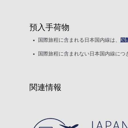
1人
預入手荷物
前後3日の運賃を検索
国際旅程に含まれる日本国内線は、
国
・表示金額は選択いただいた条件でのもっともおトクな
国際旅程に含まれない日本国内線につ
・表示金額と空席状況は最新ではない場合があります。[
・「＊」は現在金額が確認できない都市・日付となりま
・表示金額には、運賃、
燃油特別付加運賃
、
航空保険特
・複数空港がある都市においては、複数空港の中でのお
関連情報