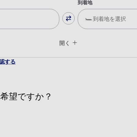
到着地
到着地を選択
閉じる
運賃タイプ指定なし
開く
用条件
認する
復路出発日および時間帯
日付を選択
希望ですか？
時間帯指定なし
加する
経由地および乗り継ぎ所