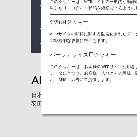
このクッキーは、WEBサイトの一般的な動
2026年5月19日ご搭乗分より、
約したり、ログイン状態を継続できるように
けます。
分析用クッキー
2026年5月19日以降の搭乗分に関
WEBサイトの閲覧に関する匿名化されたデー
の継続的な改善に役立ちます。
ANA Discover Japan 運賃
パーソナライズ用クッキー
このクッキーは、お客様のWEBサイト利用
データに基づき、お客様一人ひとりの興味・
ANAがつなぐ、日本
ル、SNS、広告にて提供します。
日本には、主要都市の先にもまだ多くの魅
羽田空港から、ANAは全国40以上の空