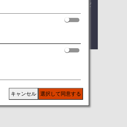
に合わせた3種類の運賃からお選びいただ
いたしました。
キャンセル
選択して同意する
魅力を持つ地域へお連れします。