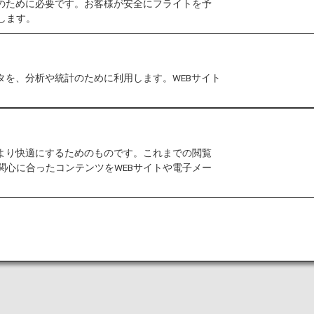
作のために必要です。お客様が安全にフライトを予
日本国内線運賃がリニューアルされ、お客様の多様なニーズ
します。
する運賃一覧はこちら
タを、分析や統計のために利用します。WEBサイト
は、2026年5月18日をもちまして新規予約・発券・搭乗を終了
をより快適にするためのものです。これまでの閲覧
関心に合ったコンテンツをWEBサイトや電子メー
各地の魅力
力があります。
港へとつながり、豊かな自然や文化、各地ならではの食の