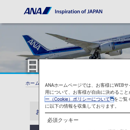
日本国内線運賃
ホーム
旅の計画とご予約
プロモーション
ANAホームページでは、お客様にWE
用について、お客様が自由に決めること
ー（Cookie）ポリシーについて
をご覧
に以下の情報を収集しております。
お知らせ
必須クッキー