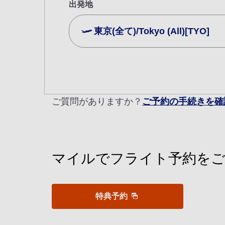
出発地
東京(全て)/Tokyo (All)[TYO]
複数都市で検索
エコノミークラス
往復で異なるクラスで検索
ご利
ご質問がありますか？
ご予約の手続きを確
往路出発日および時間帯
日付を選択
マイルでフライト予約をご
時間帯指定なし
経由地および乗り継ぎ所要時間を追
特典予約