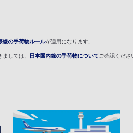
プロモーションコード
際線の手荷物ルール
が適用になります。
運賃となります。
きましては、
日本国内線の手荷物について
ご確認くださ
検索する]ボタンより最新の空席照会結果をご確認ください。
す。空席照会結果画面にて最新の情報をご確認ください。
別料金
、その他の各種税金、料金などが含まれます。発券時に再計算するため、変動
トクな運賃が表示される場合があります。