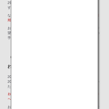
29日（日本時間午前9:00）から予約・販売を開始いたしま
す。
なお、
2026年5月18日以前への予約変更・搭乗分としてご利
用いただけません。
お客様のご都合による変更の場合は、払い戻しのうえ、ご希
望の旅程で新たにご予約ください。払い戻しに伴い、所定の
手数料がかかります。
（2）2026年5月18日搭乗分までに適用さ
れる日本国内線運賃の販売終了について
2026年5月18日搭乗分までに適用される日本国内線運賃は、
2026年5月18日をもちまして新規予約・発券・搭乗を終了い
たします。
お持ちの航空券は有効期限内であっても2026年5月19日以降
への予約変更・搭乗分としてご利用いただけません。
お客様のご都合による変更の場合は、払い戻しのうえ、ご希