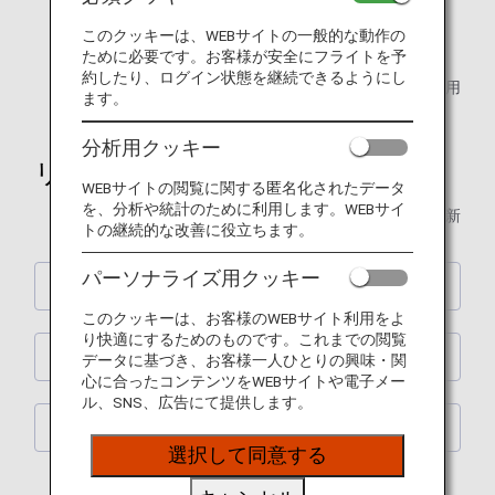
ご旅行のスタイルに合わせてサービスを
このクッキーは、WEBサイトの一般的な動作の
お選びいただける運賃に変更いたします。*
ために必要です。お客様が安全にフライトを予
約したり、ログイン状態を継続できるようにし
* 2026年5月19日搭乗分から適用
ます。
分析用クッキー
リニューアルポイント
WEBサイトの閲覧に関する匿名化されたデータ
を、分析や統計のために利用します。WEBサイ
2026年6月16日 更新
トの継続的な改善に役立ちます。
パーソナライズ用クッキー
1.日本国内線運賃の紹介
このクッキーは、お客様のWEBサイト利用をよ
り快適にするためのものです。これまでの閲覧
2.主な日本国内線運賃のルール
データに基づき、お客様一人ひとりの興味・関
心に合ったコンテンツをWEBサイトや電子メー
ル、SNS、広告にて提供します。
3.その他のご案内
選択して同意する