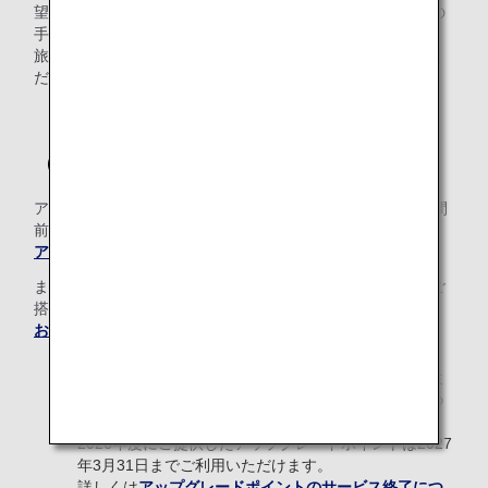
望の旅程で新たにご予約ください。払い戻しに伴い、所定の
手数料がかかります。
旅行会社でご購入されたお客様は購入店舗へお問い合わせく
ださい。
（3）アップグレードについて
アップグレード料金でのアップグレードは出発時刻の24時間
前から受付をいたします。
アップグレードについて詳細はこちら
をご確認ください。
またアップグレードポイントやマイルでお支払いの場合、ご
搭乗の27日前から承ります。
お支払い手段がマイルの場合はこちら
をご確認ください。
アップグレードポイントのご提供は2026年度のプレミ
アムメンバーならびにスーパーフライヤーズ本会員の
方へのご提供をもって終了いたします。
2026年度にご提供したアップグレードポイントは2027
年3月31日までご利用いただけます。
詳しくは
アップグレードポイントのサービス終了につ