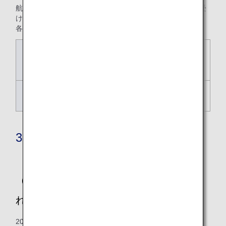
航空券の払い戻し時・予約便の変更時に各種手数料を申し受
けます。
各種手数料の設定は運賃によって異なります。
航空券の払い戻し時
取消手数料（払戻手数料は
廃止いたします）
予約便の変更時
予約変更手数料
3.その他のご案内
（1）2026年5月19日搭乗分以降に適用さ
れる日本国内線運賃について
2026年5月19日搭乗分以降に適用される運賃は、2025年5月