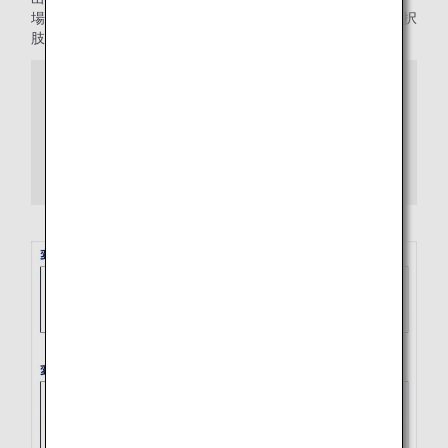
場合、1つの区間とみなします。これまでよりも予約便の選択
肢が増えます！
メリット
乗り継ぎできる便の選択肢が増える！（24時間以
内まで可能）
運賃によって条件が異なります。