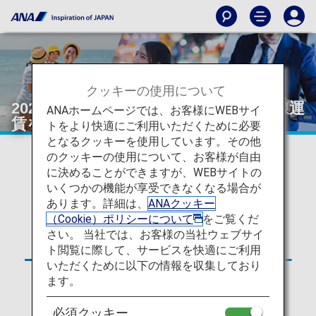
クッキーの使用について
2026年5月19日搭乗分より、日本国内線運
ANAホームページでは、お客様にWEBサイ
賃をリニューアルいたします。
トをより快適にご利用いただくために必要
となるクッキーを使用しています。その他
のクッキーの使用について、お客様が自由
販売開始日時は2025年5月29日（日本時間午前9:00
に決めることができますが、WEBサイトの
～）です。
いくつかの機能が享受できなくなる場合が
あります。詳細は、
ANAクッキー
（Cookie）ポリシーについて
をご覧くだ
さい。 当社では、お客様の当社ウェブサイ
ト閲覧に際して、サービスを快適にご利用
いただくために以下の情報を収集しており
ます。
必須クッキー