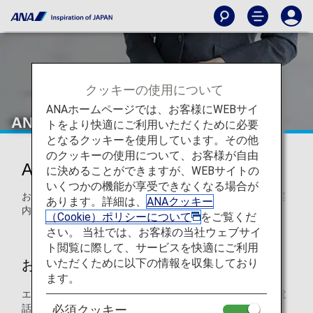
クッキーの使用について
ANAホームページでは、お客様にWEBサイ
ANAエアポートサポート
トをより快適にご利用いただくために必要
となるクッキーを使用しています。その他
のクッキーの使用について、お客様が自由
ANAエアポートサポート
に決めることができますが、WEBサイトの
いくつかの機能が享受できなくなる場合が
お客様が安心してご旅行いただけますように、空港でのご案
あります。詳細は、
ANAクッキー
内のお手伝いをいたします。
（Cookie）ポリシーについて
をご覧くだ
さい。 当社では、お客様の当社ウェブサイ
ト閲覧に際して、サービスを快適にご利用
いただくために以下の情報を収集しており
お申し込み方法・お手続きについて
ます。
エアポートサポートをご希望の場合、下記の期間までにお電
話にてお申し込みが必要です。
必須クッキー