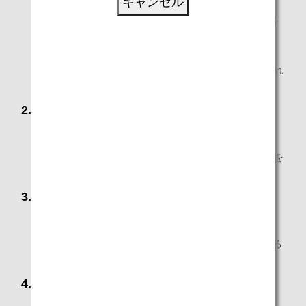
キャンセル
大人お1人のみで、3歳以下のお子様を1人以上同伴され
る場合
大人お1人のみで、3歳以下のお子様を1人以上同伴さ
れ、さらに4歳以上11歳以下のお子様を1人以上同伴され
る場合
2. ご高齢のお客様
高齢（65歳以上）のお客様のみでご搭乗になる場合
高齢（65歳以上）のお客様のみで、11歳以下のお子様を
同伴される場合
3. 妊娠中のお客様
妊娠中のお客様のみでご搭乗になる場合
妊娠中のお客様のみで、11歳以下のお子様を同伴される
場合
4. お子様のみでご利用のお客様