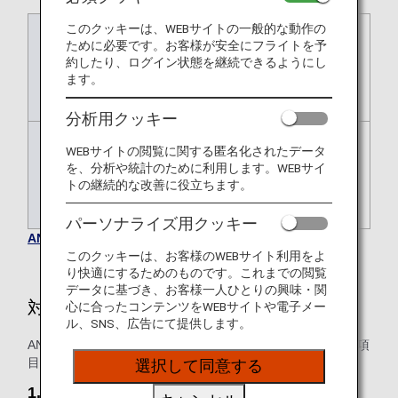
このクッキーは、WEBサイトの一般的な動作の
国内線
エアポートサポートをご希望いただく
ために必要です。お客様が安全にフライトを予
便出発の24時間前まで。
約したり、ログイン状態を継続できるようにし
* スターフライヤー運航便のみ、出発2
ます。
日前まで。
分析用クッキー
国際線
エアポートサポートをご希望いただく
WEBサイトの閲覧に関する匿名化されたデータ
便出発の72時間前まで。
を、分析や統計のために利用します。WEBサイ
インターネットではご予約を承ってい
トの継続的な改善に役立ちます。
ません。
パーソナライズ用クッキー
ANAエアポートサポートのお問い合わせ先
このクッキーは、お客様のWEBサイト利用をよ
り快適にするためのものです。これまでの閲覧
データに基づき、お客様一人ひとりの興味・関
対象のお客様
心に合ったコンテンツをWEBサイトや電子メー
ル、SNS、広告にて提供します。
ANAグループが定期運航している全空港*1にて、下記4つの項
目に当てはまるお客様がご利用できます。*2
選択して同意する
1. 小さなお子様連れのお客様