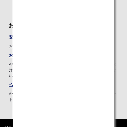
お手伝いの必要なお客様へ
安心の空の旅を、もっとたくさんのお客様に
お客様の楽しい空の旅をANAがお手伝いします。
おからだの不自由なお客さまへ
ANAグループでは、おからだの不自由なお客様、ご病気やお
けがをされているお客様に安心して快適な空の旅を楽しんで
いただけるよう、お手伝いさせていただきます。
ペットをお連れのお客様
ANAでは家族の一員である大切なペットと一緒の旅をサポー
トいたします。