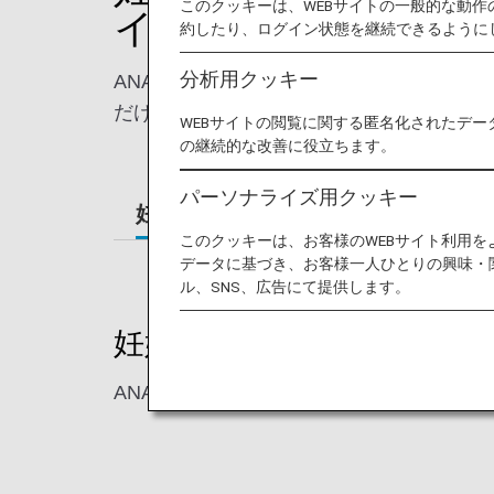
このクッキーは、WEBサイトの一般的な動
イロット）のお客様
約したり、ログイン状態を継続できるように
分析用クッキー
ANAでは、妊娠中のお客様、お子様のみ
だけるよう、特別に配慮させていただいて
WEBサイトの閲覧に関する匿名化されたデー
の継続的な改善に役立ちます。
パーソナライズ用クッキー
妊娠中のお客様の旅
小さなお子
このクッキーは、お客様のWEBサイト利用
データに基づき、お客様一人ひとりの興味・
ル、SNS、広告にて提供します。
妊娠中のお客様の旅
ANAでは、妊娠中のお客様が安心してご