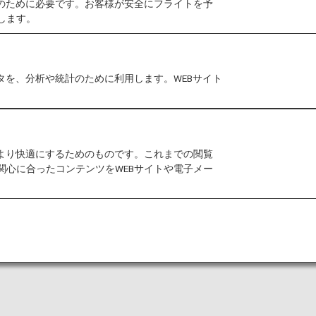
作のために必要です。お客様が安全にフライトを予
します。
でのご旅行のお客様および小さなお子様連れのお客様に
おります。
タを、分析や統計のために利用します。WEBサイト
様連れのお客様
お子様のみでご利用のお客様
をより快適にするためのものです。これまでの閲覧
関心に合ったコンテンツをWEBサイトや電子メー
旅行いただけるよう、サポートをいたします。