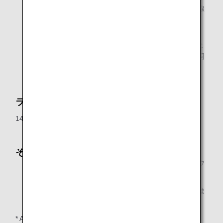
ドサービス」メンバー、およびANAグループ運航国内線
で当日ご到着のご同行者1名様
ANAグループ運航国内線で当日ご到着の、ANA Million
Miler Program「Lounge Access Card」をお持ちのお客
様、およびANAグループ運航国内線で当日ご到着のご同
行者1名様
ラウンジオープン時間
14:00～17:50（ANAグループ運航国内線最終便出発まで）
その他
ご同行者につきましては対象となるお客様と同時にラウ
ンジへご入室ください。
飲酒運転・20歳未満の方の飲酒は法律で禁止されていま
す。
* ANAグループ運航便国際線でご到着のお客様