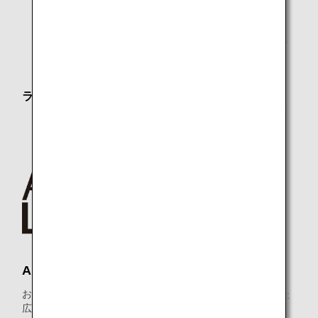
*1.
ANAグループ運航便ご利用時に限ります。
*2.
メンバーご本人様と同一便でご出発の際にラウンジを
ご利用いただけます。
ラウンジオープン時間
第5サテライト：7:00～ANAグループ運航国際線最終便
出発まで
ANA LOUNGE
お食事のサービス、リラクゼーションエリアなどがそろった
広々とした快適な空間で、ご搭乗までの時間をおくつろぎく