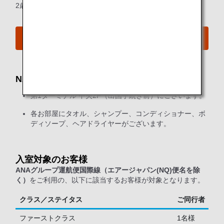
2歳未満の幼児は同行者としての数に含まれません。
空港MAPはこちらをご覧ください
NAA（成田国際空港）シャワールーム
第1ターミナル 中央2F（出国手続き前）にございます。
各お部屋にタオル、シャンプー、コンディショナー、ボ
ディソープ、ヘアドライヤーがございます。
入室対象のお客様
ANAグループ運航便国際線（エアージャパン(NQ)便名を除
く）
をご利用の、以下に該当するお客様が対象となります。
クラス／ステイタス
ご同行者
ファーストクラス
1名様