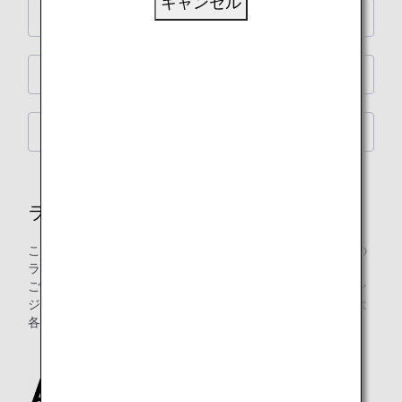
キャンセル
ANA LOUNGE
ANA ARRIVAL LOUNGE
NAA（成田国際空港）シャワールーム
ラウンジ
このページでは、ANAグループ運航便国際線をご利用の際の
ラウンジご入室の詳細をご案内します。
ご注意：日本国外の空港にてお乗り継ぎの場合には、ラウン
ジ入室基準が異なる場合がございます。入室基準に関しては
各運航会社にお問い合わせください。