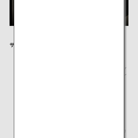
サービス内容
フリーWi-Fi
新聞・雑誌
新聞・雑誌はANAアプリによるデジタル版コンテンツ
を提供しております。お客様ご自身のスマートフォン
やPCなどのデジタル端末でご覧いただけます。
プライベートなワークエリア
マッサージチェアのあるリラクゼーションコーナー
シャワールーム
ANAオリジナルアロマ
日本古来の高野槙や吉野檜、またミントやローズマリ
ーなど12種類の100％天然アロマをブレンド