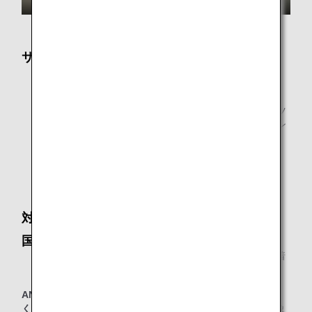
サービス内容
ビジネスサポート環境
新聞・雑誌
新聞・雑誌はANAアプリによるデジタル版コンテンツ
を提供しております。お客様ご自身のスマートフォン
やPCなどのデジタル端末でご覧いただけます。
シャワールーム
シャワールームは時間帯によっては混雑しますので、
時間に余裕を持ってお越しください。
対象のお客様
国際線到着ラウンジとして
* 他のスター アライアンス加盟航空会社運航便でご到着
のお客様はラウンジをご利用になれません。
ANAグループ運航便国際線（エアージャパン(NQ)便名を除
く）
をご利用の、以下に該当する当日ご到着のお客様が対象