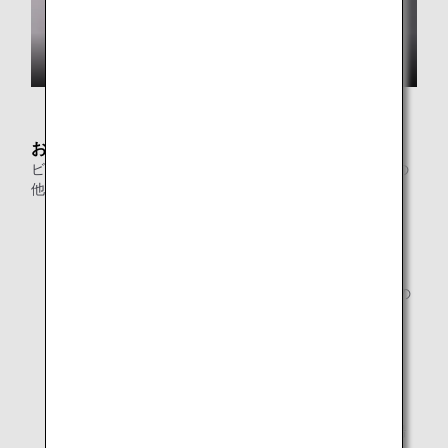
お食事
ビュッフェカウンターやヌードルバーでのお料理のご提供の
他、日本酒、焼酎などをお楽しみいただけます。
ビュッフェカウンター
ヌードルバー
伝統的な日本のアルコール飲料（日本酒と焼酎）専用の
カウンター
お飲み物のメニュー (ANA LOUNGE)
お食事のメニュー (ANA LOUNGE)
* 提供するメニューは都合により予告なく変更になる場