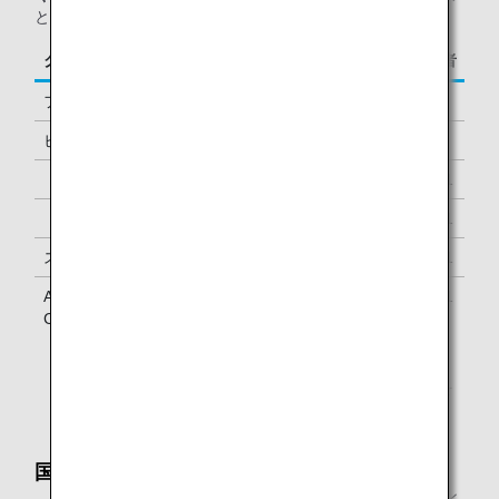
となります。
クラス／ステイタス
ご同行者
ファーストクラス
1名様
ビジネスクラス
-
「ダイヤモンドサービス」メンバー
1名様 *1
「プラチナサービス」メンバー
1名様 *1
スーパーフライヤーズ会員
1名様 *1
ANA Million Miler Program「Lounge Access
1名様 *1
Card」をお持ちのお客様
*1.
メンバーご本人様と同一便でご到着の際にラウンジを
ご利用いただけます。
国内線到着ラウンジとして
ANAグループ運航国内線で当日ご到着の、「ダイヤモン