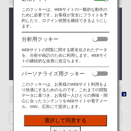
このクッキーは、WEBサイトの一般的な動作の
ために必要です。お客様が安全にフライトを予
価格改定のお知らせ：2025年9月16日販売分より、
約したり、ログイン状態を継続できるようにし
有料ラウンジサービスのご利用料金を変更いたしま
ます。
す。改定後の料金につきましては、「
ご利用料金
」
をご確認ください。
分析用クッキー
成田空港の国際線出発ラウンジ内シャワールームの
予約サービスは、3月5日導入予定でしたが延期して
WEBサイトの閲覧に関する匿名化されたデータ
おります。申し訳ございません。尚、開始時期は未
を、分析や統計のために利用します。WEBサイ
トの継続的な改善に役立ちます。
定です。
ご利用の際は従来通りラウンジ内シャワールーム受
付端末よりお申込み下さい。
パーソナライズ用クッキー
このクッキーは、お客様のWEBサイト利用をよ
り快適にするためのものです。これまでの閲覧
ラウンジ
「ANA SUITE LOUNGE」ご利用券
有
データに基づき、お客様一人ひとりの興味・関
心に合ったコンテンツをWEBサイトや電子メー
ル、SNS、広告にて提供します。
ANA SUITE LOUNGE
選択して同意する