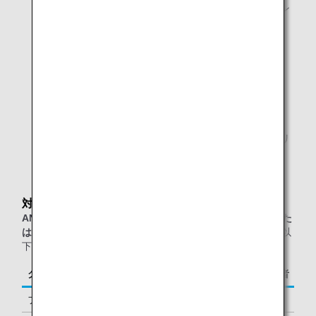
を提供しております。お客様ご自身のスマートフォン
やPCなどのデジタル端末でご覧いただけます。
プリントサービスのあるワークエリア
シャワールーム
マッサージチェアのあるリラクゼーションコーナー
ANAオリジナルアロマ
日本古来の高野槙や吉野檜、またミントやローズマリ
ーなど12種類の100％天然アロマをブレンド
対象のお客様
ANAグループ運航便（エアージャパン(NQ)便名を除く）また
は他スター アライアンス加盟航空会社運航便
をご利用の、以
下に該当するお客様が対象となります。
クラス／ステイタス
ご同行者
ファーストクラス
1名様