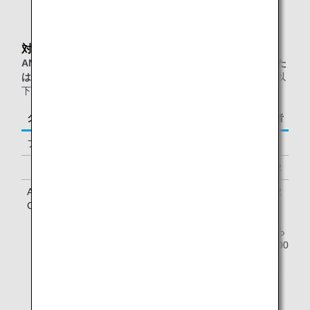
対象のお客様
ANAグループ運航便（エアージャパン(NQ)便名を除く）また
は他スター アライアンス加盟航空会社運航便
をご利用の、以
下に該当するお客様が対象となります。
クラス／ステイタス
ご同行者
ファーストクラス
1名様
「ダイヤモンドサービス」メンバー
1名様 *2
ANA Million Miler Program「Lounge Access
1名様 *2
Card」をお持ちのお客様 *1
* ANA「ダイヤモンドサービス」メンバーは、2人目から
4人目のご同行者がいらっしゃる場合、1名様につき5000
マイル、4アップグレードポイント、またはラウンジご
利用券1枚でご一緒にANA出発ラウンジをご利用いただ
けます。