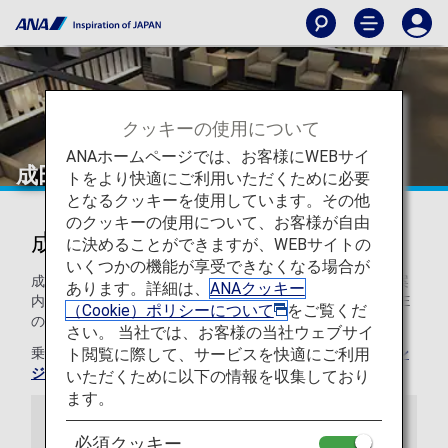
クッキーの使用について
ANAホームページでは、お客様にWEBサイ
成田
トをより快適にご利用いただくために必要
となるクッキーを使用しています。その他
のクッキーの使用について、お客様が自由
成田国際空港のラウンジ
に決めることができますが、WEBサイトの
いくつかの機能が享受できなくなる場合が
成田国際空港のANAラウンジをご利用いただくお客様へご案
あります。詳細は、
ANAクッキー
内いたします。成田のANA SUITE LOUNGE、ANA LOUNGE
（Cookie）ポリシーについて
をご覧くだ
の設備やお食事をご紹介します。
さい。 当社では、お客様の当社ウェブサイ
ト閲覧に際して、サービスを快適にご利用
乗り継ぎ時のご利用について、詳しくは
乗り継ぎ時のラウン
ジサービスについて
をご覧ください。
いただくために以下の情報を収集しており
ます。
お知らせ
必須クッキー