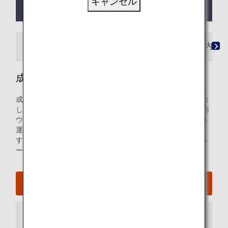
キャンセル
い。
空港ガイド
都市情報・空港アクセス
ご案内
成田国際空港（国際線）ガイド
成田国際空港の発着ターミナルマップなど、空港内をご案内
します。ご注意: 基本的に、ANAは成田空港第1ターミナル南
ウィングのご利用となります。2019年2月以降、一部のANA
運航便は第1ターミナル北ウィングに到着する場合もありま
す。最新情報を空港ウェブサイトの「今日のフライト」のペ
ージでご確認ください。
成田国際空港（国際線）ウェブサイト
到着ターミナル