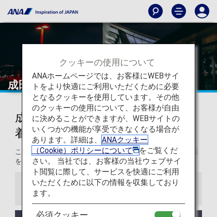
クッキーの使用について
ANAホームページでは、お客様にWEBサイ
成田国際空港（国際線）
トをより快適にご利用いただくために必要
となるクッキーを使用しています。その他
のクッキーの使用について、お客様が自由
成田国際空港（国際線）からの発
に決めることができますが、WEBサイトの
いくつかの機能が享受できなくなる場合が
着
あります。詳細は、
ANAクッキー
（Cookie）ポリシーについて
をご覧くだ
このページでは、成田国際空港から目的地までの役立つ情報
さい。 当社では、お客様の当社ウェブサイ
をご紹介します。
ト閲覧に際して、サービスを快適にご利用
いただくために以下の情報を収集しており
お知らせ
ます。
必須クッキー