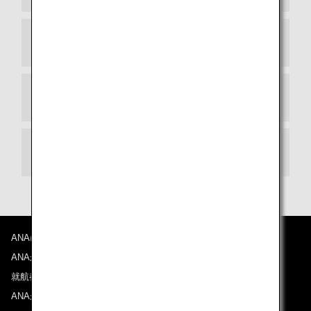
出発ターミナル
お乗り継ぎ
ラウンジ
ANAについて
ANAからのお知らせ
就航都市
ANAがお約束する体験