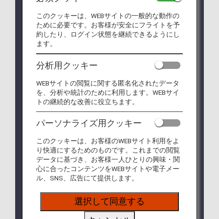
Face Express（顔認証）による搭乗手続きをご利用
いただけます。ご利用のお客様は搭乗手続きCゾー
このクッキーは、WEBサイトの一般的な動作の
ために必要です。お客様が安全にフライトを予
ンへお越しください。
約したり、ログイン状態を継続できるようにし
対象便は、
Face Express（顔認証）による搭乗手
ます。
続きについて
をご確認ください。
日本入国・帰国時には、
Visit Japan Web
（入国・
分析用クッキー
帰国審査と税関申告のオンライン手続きサービス）
をご利用ください。
WEBサイトの閲覧に関する匿名化されたデータ
*
現地時間2026年3月30日出発便より
を、分析や統計のために利用します。WEBサイ
トの継続的な改善に役立ちます。
NH802(NQ802) 成田行きをご利用のお客様へ
日本入国に際し、Visit Japan Webへの登録、
または入国・税関申告書類をご記入いただく際
パーソナライズ用クッキー
は、便名をNQ802とご入力・ご記入ください
ますようお願いいたします。
このクッキーは、お客様のWEBサイト利用をよ
り快適にするためのものです。これまでの閲覧
すでにNH802としてシステム上登録済みのお客
データに基づき、お客様一人ひとりの興味・関
様は、大変お手数ですが、サイト上での変更を
心に合ったコンテンツをWEBサイトや電子メー
お願い申し上げます。
ル、SNS、広告にて提供します。
現在、ターミナル１南ウィング3階乗り継ぎ専用施
設は営業しておりません。ご利用のお客様にはご迷
選択して同意する
惑をおかけしますが、国内線到着ロビーにお進みの
上、南ウイング4階の保安検査場をご利用くださ