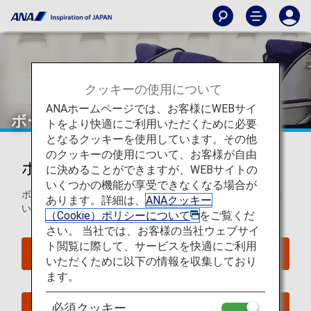
クッキーの使用について
ANAホームページでは、お客様にWEBサイ
ボーイング767-300ER（763）
トをより快適にご利用いただくために必要
となるクッキーを使用しています。その他
のクッキーの使用について、お客様が自由
ボーイング767-300ER (763)
に決めることができますが、WEBサイトの
いくつかの機能が享受できなくなる場合が
ボーイング767-300ER (763)のシートマップについてご案内
あります。詳細は、
ANAクッキー
いたします。
（Cookie）ポリシーについて
をご覧くだ
さい。 当社では、お客様の当社ウェブサイ
ト閲覧に際して、サービスを快適にご利用
座席照会
いただくために以下の情報を収集しており
ます。
必須クッキー
今すぐ予約