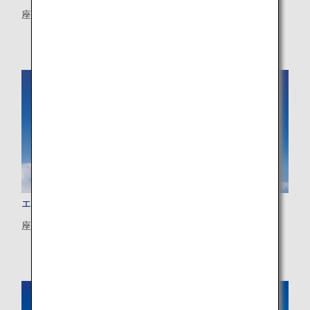
座数：202席
エアバスA380-800 (388)
座数：520席