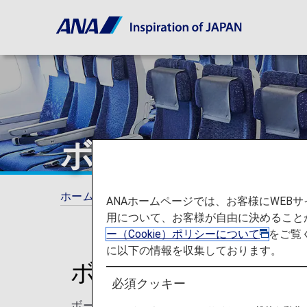
ボーイング777-3
ホーム
ご旅行の準備
シートマップ
ボー
ANAホームページでは、お客様にWE
用について、お客様が自由に決めること
ー（Cookie）ポリシーについて
をご覧
に以下の情報を収集しております。
ボーイング777-300
必須クッキー
ボーイング777-300ER (77W)のシー