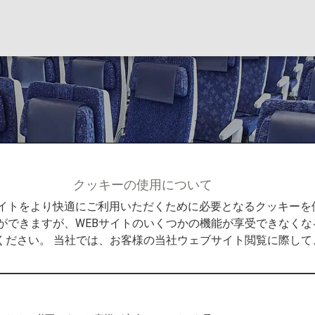
00ER（77W）
クッキーの使用について
イング777-300ER（77W）
Bサイトをより快適にご利用いただくために必要となるクッキー
ができますが、WEBサイトのいくつかの機能が享受できなくな
ください。 当社では、お客様の当社ウェブサイト閲覧に際し
ER (77W)シートマップ
トマップについてご案内いたします。