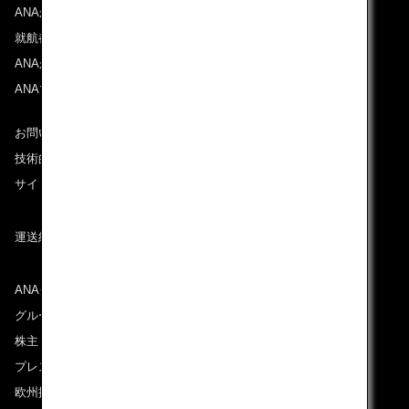
ANAからのお知らせ
就航都市
ANAがお約束する体験
ANAマイレージクラブ
お問い合わせ
技術的なお問い合わせ（推奨環境）
サイトマップ
運送約款
ANAグループについて
グループ企業一覧
株主・投資家情報
プレスリリース
欧州採用情報