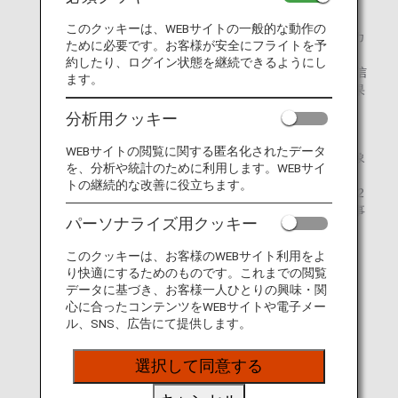
K-ETAの公式サイト、およびK-ETAモバイルアプリより
申請が可能です。
このクッキーは、WEBサイトの一般的な動作の
申請時、メールアドレス・パスポート情報・顔写真（カ
ために必要です。お客様が安全にフライトを予
ラー）等の情報登録が必要となります。
約したり、ログイン状態を継続できるようにし
なお、認証結果は、申請後24時間以内にメールにて送信
ます。
されます。公式サイトからも、申請番号を基に認証結果
の確認が可能です。
分析用クッキー
対象のお客様
WEBサイトの閲覧に関する匿名化されたデータ
ビザ免除にて韓国へ入国する全ての国籍のお客様が対象
を、分析や統計のために利用します。WEBサイ
となります。
トの継続的な改善に役立ちます。
* 韓国当局の指定する期間において、対象となる22
の国・地域に該当する国籍のお客様は、K-ETAの事
パーソナライズ用クッキー
前取得が免除されます。
このクッキーは、お客様のWEBサイト利用をよ
* 2023年7⽉3⽇より、17歳以下・65歳以上のお客
り快適にするためのものです。これまでの閲覧
様は、K-ETAの事前取得が免除されます。
データに基づき、お客様一人ひとりの興味・関
心に合ったコンテンツをWEBサイトや電子メー
詳細は、
KOREA IMMIGRATION SERVICE
を
ル、SNS、広告にて提供します。
ご確認ください。
手数料
選択して同意する
KRW 10,000（+TAX）
クレジットカードでのお支払いのみ可能となります。