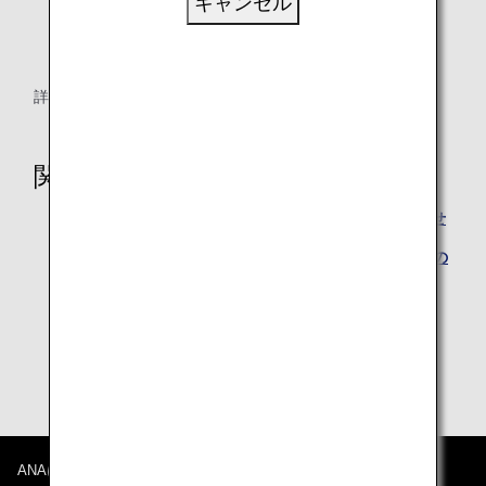
キャンセル
有効期限
取得日から3年間（有効期限内は繰り返し有効）
詳細は
K-ETA公式サイト
をご確認ください。
関連ページ
北京首都国際空港出発時の手荷物検査厳格化のお知らせ
ベトナム発着便に保護者なしでご搭乗される14歳未満の
お客様へ
香港におけるPHSの所持および使用禁止について
中国系航空会社の便を予約される際のご注意
ANAについて