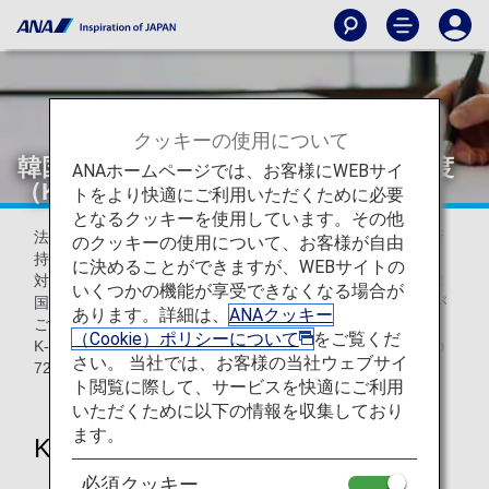
クッキーの使用について
韓国への渡航に必要な電子旅行許可制度
ANAホームページでは、お客様にWEBサイ
（K-ETA）の申請について
トをより快適にご利用いただくために必要
となるクッキーを使用しています。その他
法令に伴い、韓国へご渡航の際、ご搭乗手続き時にK-ETA所
のクッキーの使用について、お客様が自由
持の有無を確認させていただきます。
に決めることができますが、WEBサイトの
対象国籍のお客様でK-ETAを所持されていない場合には、韓
いくつかの機能が享受できなくなる場合が
国当局の指示により、弊社便にご搭乗いただけない可能性が
あります。詳細は、
ANAクッキー
ございます。
（Cookie）ポリシーについて
をご覧くだ
K-ETA取得の必要性をあらかじめご確認の上、原則、搭乗の
さい。 当社では、お客様の当社ウェブサイ
72時間前までに申請手続きをお済ませください。
ト閲覧に際して、サービスを快適にご利用
いただくために以下の情報を収集しており
ます。
K-ETA申請について
必須クッキー