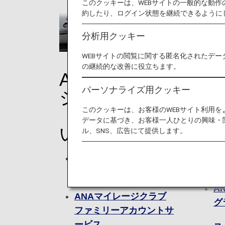
このクッキーは、WEBサイトの一般的な動
約したり、ログイン状態を継続できるように
分析用クッキー
WEBサイトの閲覧に関する匿名化されたデー
の継続的な改善に役立ちます。
ANAマイレー
特
パーソナライズ用クッキー
ジクラブ
このクッキーは、お客様のWEBサイト利用
（AMC）につ
A
データに基づき、お客様一人ひとりの興味・
特
いて
ル、SNS、広告にて提供します。
プ
ANAマイレージクラブに
ス
入会する
A
ANAマイレージクラブ
グ
ファミリーアカウントサ
ービス