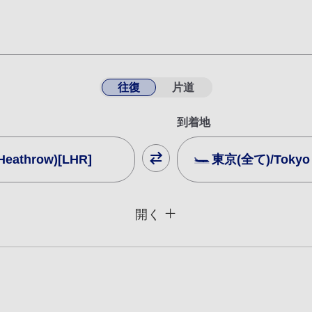
往復
片道
到着地
athrow)[LHR]
東京(全て)/Tokyo (
閉じる
運賃タイプ指定なし
開く
用条件
復路出発日および時間帯
日付を選択