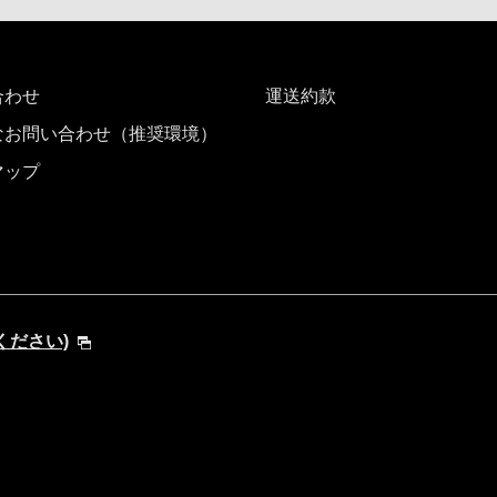
時間帯指定なし
加する
合わせ
経由地および乗り継ぎ所
運送約款
なお問い合わせ（推奨環境）
マップ
プロモーションコード
てください)
運賃となります。
検索する]ボタンより最新の空席照会結果をご確認ください。
す。空席照会結果画面にて最新の情報をご確認ください。
別料金
、その他の各種税金、料金などが含まれます。発券時に再計算するため、変動
トクな運賃が表示される場合があります。