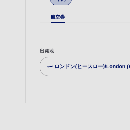
航空券
出発地
ロンドン(ヒースロー)/London (He
複数都市で検索
エコノミークラス
往復で異なるクラスで検索
ご利
往路出発日および時間帯
日付を選択