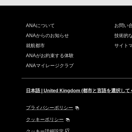
時間帯指定なし
ANAについて
経由地および乗り継ぎ所要時間を追
お問い
ANAからのお知らせ
技術的
就航都市
サイト
1人
ANAがお約束する体験
ANAマイレージクラブ
前後3日の運賃を検索
日本語 | United Kingdom (都市と言語を選択し
・表示金額は選択いただいた条件でのもっともおトクな
・表示金額と空席状況は最新ではない場合があります。[
プライバシーポリシー
・「＊」は現在金額が確認できない都市・日付となりま
・表示金額には、運賃、
燃油特別付加運賃
、
航空保険特
クッキーポリシー
・複数空港がある都市においては、複数空港の中でのお
クッキー詳細設定