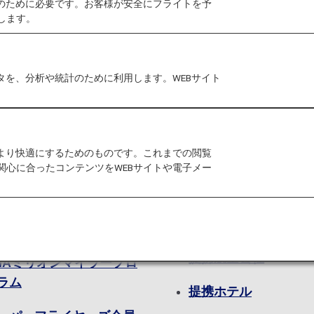
作のために必要です。お客様が安全にフライトを予
します。
タを、分析や統計のために利用します。WEBサイト
典
マイルを貯
をより快適にするためのものです。これまでの閲覧
NAマイレージクラブ会員
ANA国内線航空券
関心に合ったコンテンツをWEBサイトや電子メー
典
ANA国際線航空券
レミアムメンバーサービ
ANA機内免税品販売
提携航空会社
NAミリオンマイラープロ
ラム
提携ホテル