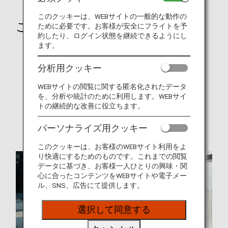
このクッキーは、WEBサイトの一般的な動作の
ご旅行の前に
ために必要です。お客様が安全にフライトを予
約したり、ログイン状態を継続できるようにし
ます。
就航都市
オンラインチェックイン
分析用クッキー
手荷物
WEBサイトの閲覧に関する匿名化されたデータ
を、分析や統計のために利用します。WEBサイ
旅CUBE（空港アクセス検索）
トの継続的な改善に役立ちます。
各国の特別なお知らせ
パーソナライズ用クッキー
このクッキーは、お客様のWEBサイト利用をよ
り快適にするためのものです。これまでの閲覧
データに基づき、お客様一人ひとりの興味・関
心に合ったコンテンツをWEBサイトや電子メー
ル、SNS、広告にて提供します。
選択して同意する