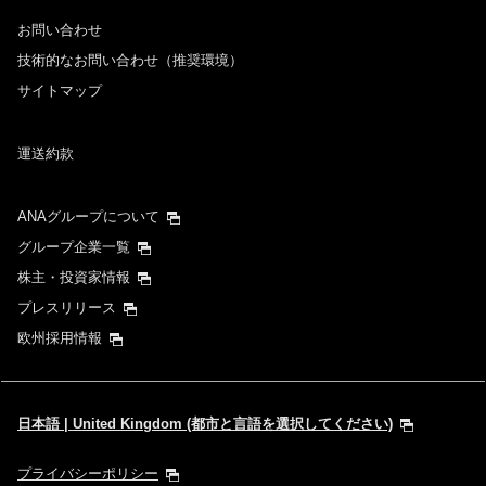
お問い合わせ
時間帯指定なし
技術的なお問い合わせ（推奨環境）
サイトマップ
経由地および乗り継ぎ所要時間を追加する
運送約款
1人
ANAグループについて
グループ企業一覧
株主・投資家情報
プレスリリース
プロモーションコードについて
欧州採用情報
前後3日の運賃を検索
・表示金額は選択いただいた条件でのもっともおトクな運賃となりま
日本語 | United Kingdom (都市と言語を選択してください)
す。
・表示金額と空席状況は最新ではない場合があります。[検索する]ボタ
ンより最新の空席照会結果をご確認ください。
プライバシーポリシー