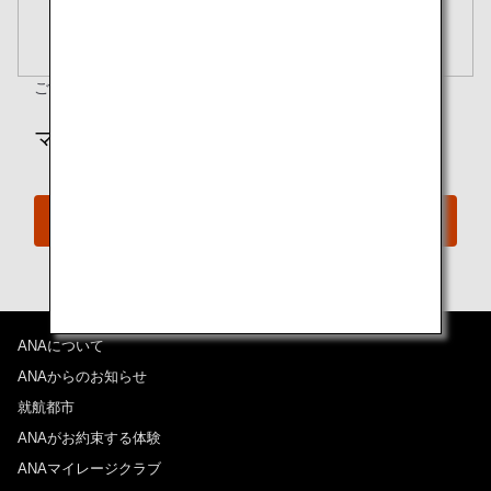
閉じる
エコノミークラス
開く
往復で異なるクラスで検索
運賃タイプ指定なし
ご質問がありますか？
ご予約の手続きを確認
ご利用条件
マイルでのご予約をご希望ですか？
往路出発日および時間帯
特典予約
日付を選択
時間帯指定なし
経由地および乗り継ぎ所要時間を追加する
ANAについて
ANAからのお知らせ
就航都市
復路出発日および時間帯
ANAがお約束する体験
ANAマイレージクラブ
日付を選択