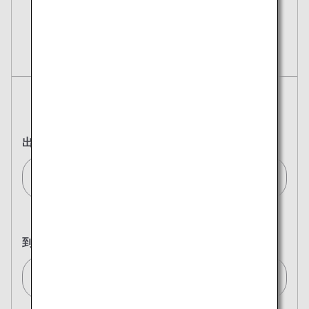
予約
航空券
往復
片道
出発地
ロンドン(ヒースロー)/London (Heathrow)[LHR]
到着地
東京(全て)/Tokyo (All)[TYO]
複数都市で検索