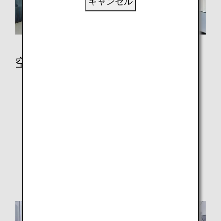
キャンセル
空港
空港でのご搭乗手続きと自動チェックイン機
ラウンジ
空港と都市に関する情報
ご搭乗手続き
顔認証による搭乗手続きについて
フライトの遅延と欠航