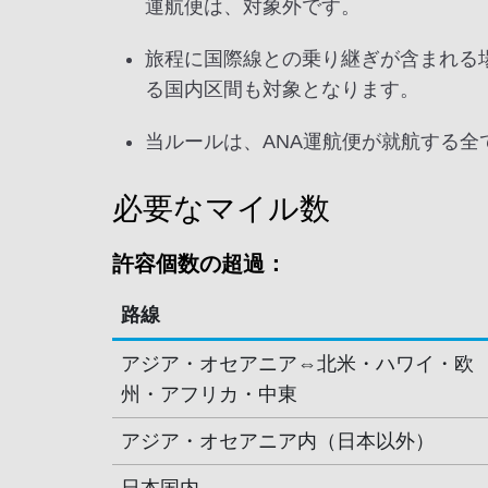
運航便は、対象外です。
旅程に国際線との乗り継ぎが含まれる
る国内区間も対象となります。
当ルールは、ANA運航便が就航する全
必要なマイル数
許容個数の超過：
路線
アジア・オセアニア⇔北米・ハワイ・欧
州・アフリカ・中東
アジア・オセアニア内（日本以外）