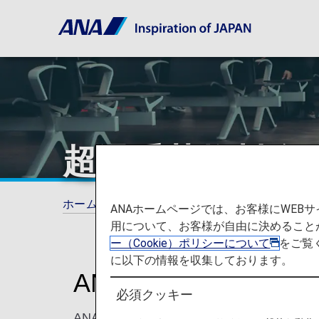
超過手荷物料金
ホーム
ANAマイレージクラブ
超過手荷物
ANAホームページでは、お客様にWE
用について、お客様が自由に決めること
ー（Cookie）ポリシーについて
をご覧
に以下の情報を収集しております。
ANA国際線での超過
必須クッキー
ANA国際線での超過手荷物料金は、マイ