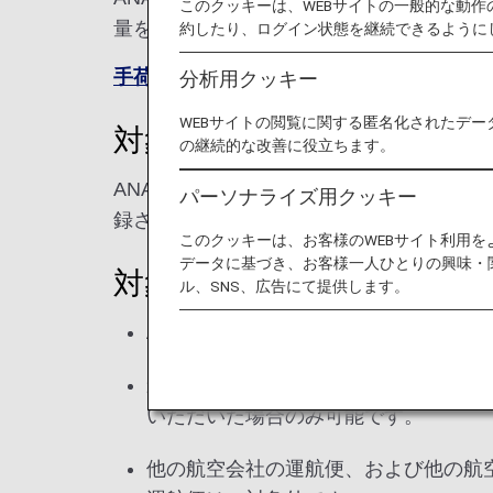
このクッキーは、WEBサイトの一般的な動
量を、効率的に増やしていただけます。
約したり、ログイン状態を継続できるように
手荷物ガイドラインはこちら
分析用クッキー
WEBサイトの閲覧に関する匿名化されたデー
対象のお客様
の継続的な改善に役立ちます。
ANAマイレージクラブ会員ご本人様、お
パーソナライズ用クッキー
録された方のみ、特典をご利用いただけま
このクッキーは、お客様のWEBサイト利用
データに基づき、お客様一人ひとりの興味・
対象の旅程と空港
ル、SNS、広告にて提供します。
ANAの便名で予約されたANA運航便
乗り継ぎについては、乗り継ぎ便がAN
いただいた場合のみ可能です。
他の航空会社の運航便、および他の航