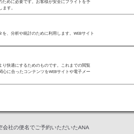
作のために必要です。お客様が安全にフライトを予
します。
タを、分析や統計のために利用します。WEBサイト
よび会員ご本人様が特典利用者として登
す。
をより快適にするためのものです。これまでの閲覧
関心に合ったコンテンツをWEBサイトや電子メー
を利用する旅程。
A運航便であり、ANAの便名でご予約
空会社の便名でご予約いただいたANA