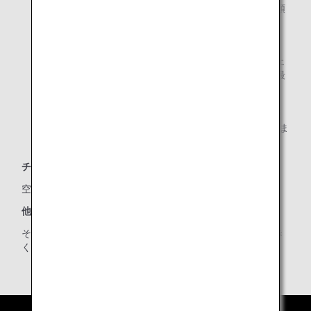
フライト後、マイル積算の確認ができるまで、確認書類
は必ず保管ください。
ご搭乗日より2～3日後でマイルが積算されます。
ANA提携航空会社がANAの便名で運航するコードシェ
ア便の場合、積算マイルが口座に反映されるまでに最
長1か月かかる場合があります。
注: 提携航空会社がANA便名で運航するコードシェア便
ならびに成田-ムンバイ線ご搭乗のお客様はご利用できま
せん。
チェックイン後のマイル登録:
空港チェックインカウンターでお手続きください。
他の便への乗り継ぎ時のマイルの登録:
その都度、経由地の空港チェックインカウンターでお手続き
ください。