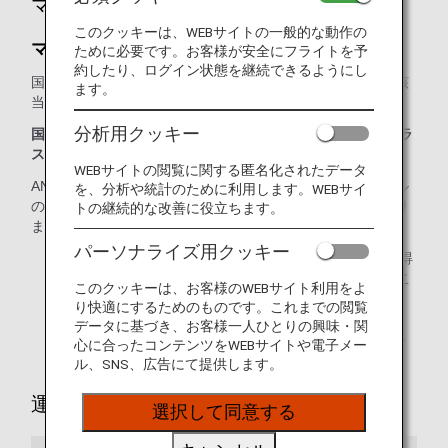
マイル登録
このクッキーは、WEBサイトの一般的な動作の
マイルの積算方法
ために必要です。お客様が安全にフライトを予
約したり、ログイン状態を継続できるようにし
国際線フライトマイルは、ご搭乗区間の基本マイレージと該
ます。
当する予約クラスの積算率を乗じて算出されます。
分析用クッキー
国際線から得られるマイル = 区間基本マイレージ × 予約クラ
スの積算率
WEBサイトの閲覧に関する匿名化されたデータ
ANA提携航空会社のコードシェア便をご利用の場合、マイル
を、分析や統計のために利用します。WEBサイ
の積算率が異なる場合や、マイルが積算されない場合があり
トの継続的な改善に役立ちます。
ます。
パーソナライズ用クッキー
便利な
マイレージ計算機
を使って、フライトで獲得
できるマイル数やANAプレミアムポイントを見積もるこ
このクッキーは、お客様のWEBサイト利用をよ
とができます。
り快適にするためのものです。これまでの閲覧
データに基づき、お客様一人ひとりの興味・関
ANAマイレージクラブアカウント
にログインして、
心に合ったコンテンツをWEBサイトや電子メー
いつでも積算マイルを確認できます。
ル、SNS、広告にて提供します。
運賃別積算率
選択して同意する