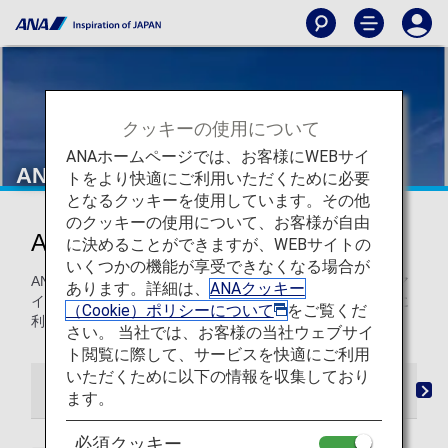
クッキーの使用について
ANAホームページでは、お客様にWEBサイ
ANA国際線
トをより快適にご利用いただくために必要
となるクッキーを使用しています。その他
のクッキーの使用について、お客様が自由
ANA国際線でマイルを貯める
に決めることができますが、WEBサイトの
いくつかの機能が享受できなくなる場合が
ANAマイレージクラブ会員の方は、すべてのANA国際線でマ
あります。詳細は、
ANAクッキー
イルを貯めて、より多くのフライトやアップグレードなどに
（Cookie）ポリシーについて
をご覧くだ
利用できます。
さい。 当社では、お客様の当社ウェブサイ
ト閲覧に際して、サービスを快適にご利用
いただくために以下の情報を収集しており
マイル登録
事後登録
マイレージチャート
ます。
必須クッキー