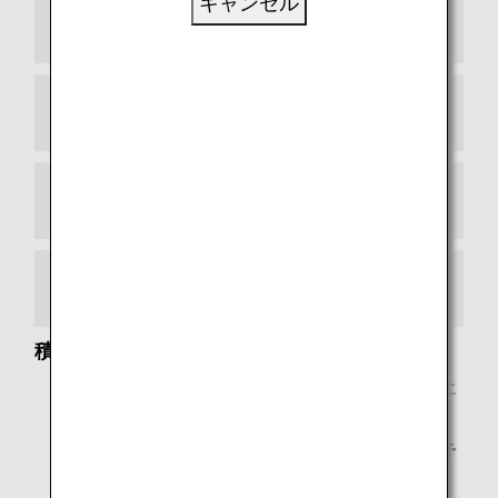
キャンセル
ファーストクラス
ビジネスクラス
プレミアムエコノミー
エコノミークラス
積算対象
ANAマイレージクラブ会員ご本人がご利用になった便に
限り、マイル積算の対象となります。
小児運賃のマイル積算率は、大人運賃同様、航空券の予
約クラスに基づいて計算されます。