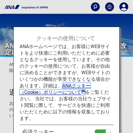
クッキーの使用について
ANA国際線特典航空券 必要マイル数の改
ANAホームページでは、お客様にWEBサイ
定について
トをより快適にご利用いただくために必要
となるクッキーを使用しています。その他
ANA国際線特典航空券について、一部のクラス・シーズンを
のクッキーの使用について、お客様が自由
除き必要マイル数を改定いたします。
に決めることができますが、WEBサイトの
いくつかの機能が享受できなくなる場合が
あります。詳細は、
ANAクッキー
適用開始日
（Cookie）ポリシーについて
をご覧くだ
さい。 当社では、お客様の当社ウェブサイ
2025年6月24日（火）0:00（日本時間）以降にご予約・発券
ト閲覧に際して、サービスを快適にご利用
の特典航空券について、改定後の必要マイル数を適用させて
いただくために以下の情報を収集しており
いただきます。
ます。
* 上記適用開始日以前にご予約いただいた航空券を適用
開始後に変更した場合、変更後の必要マイル数・規則が
必須クッキー