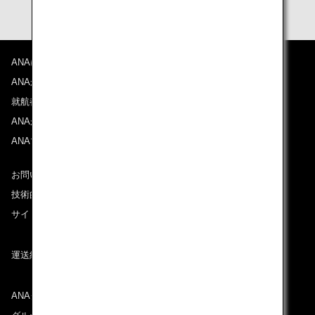
ANAについて
ANAからのお知らせ
就航都市
ANAがお約束する体験
ANAマイレージクラブ
お問い合わせ
技術的なお問い合わせ（推奨環境）
サイトマップ
運送約款
ANAグループについて