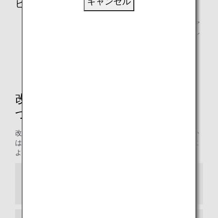
キャンセル
ビジネスクラス、ファーストクラス
韓国・ロシア1（Zone2）、アジア1（Zone3）、アジア
2（Zone4）、オセアニア（Zone10）発着の全シーズン
ハワイ（Zone5）、北米（Zone6）、欧州・ロシア
2（Zone7）発着のハイシーズン
改定後の必要マイル数適用時期に
ついて
改定前または改定後の必要マイル数のどちらが適用されるか
は、新規ご予約・発券、ご予約後の変更、空席待ちの時期に
よって異なりますので、以下よりご確認ください。
2025年6月23日（月）までにANA国際線特典
航空券の新規ご予約・発券を行う場合