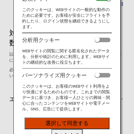
適用となります。詳細は
改定後の必要マイル数適用時期
このクッキーは、WEBサイトの一般的な動作の
について
をご確認ください。
ために必要です。お客様が安全にフライトを予
約したり、ログイン状態を継続できるようにし
ます。
対象ゾーン・クラス・必要マイル
分析用クッキー
数
WEBサイトの閲覧に関する匿名化されたデータ
以下のゾーン・クラス・シーズンが必要マイル数改定の対象
を、分析や統計のために利用します。WEBサイ
になります。
トの継続的な改善に役立ちます。
必要マイル数の詳細は
必要マイルチャート
よりご確認くださ
パーソナライズ用クッキー
い。
このクッキーは、お客様のWEBサイト利用をよ
り快適にするためのものです。これまでの閲覧
データに基づき、お客様一人ひとりの興味・関
エコノミークラス、プレミアムエコノミー
心に合ったコンテンツをWEBサイトや電子メー
ル、SNS、広告にて提供します。
全ゾーン発着のハイシーズン
選択して同意する