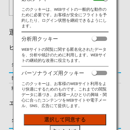
このクッキーは、WEBサイトの一般的な動作の
ために必要です。お客様が安全にフライトを予
約したり、ログイン状態を継続できるようにし
ます。
運賃別積算率
分析用クッキー
ビジネスクラス
WEBサイトの閲覧に関する匿名化されたデータ
を、分析や統計のために利用します。WEBサイ
トの継続的な改善に役立ちます。
区間基本マイレージに
タイプ
予約クラス
対する積算率
パーソナライズ用クッキー
普通運賃
J
150%
このクッキーは、お客様のWEBサイト利用をよ
割引運賃
C, D
125%
り快適にするためのものです。これまでの閲覧
データに基づき、お客様一人ひとりの興味・関
心に合ったコンテンツをWEBサイトや電子メー
エコノミークラス
ル、SNS、広告にて提供します。
区間基本マイレージに
選択して同意する
タイプ
予約クラス
対する積算率