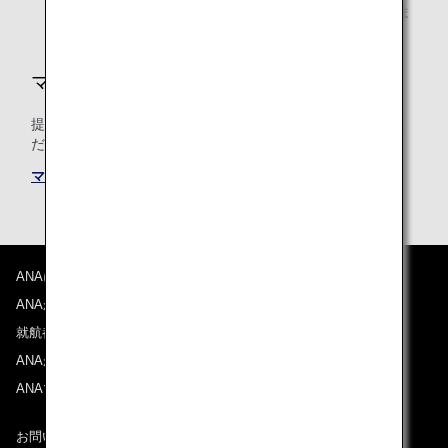
り、積算率が異なる場合や、積算されない場合がありま
す。
マイルの積算条件
提携航空会社共通のマイル積算条件についても必ずご確認く
ださい。
マイル積算条件
ANAについて
ANAからのお知らせ
就航都市
ANAがお約束する体験
ANAマイレージクラブ
お問い合わせ