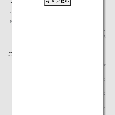
キャンセル
普通運賃
Y
100%
ペックス運賃
B, M, U, H, Q, V
70%
割引運賃
W, S, T
50%
予約クラスとは、航空券上に記載されている予約上のク
ラスになります。対象の予約クラス以外で予約された航
空券はマイル積算の対象外です。
ご注意
提携航空会社によって、積算率・積算対象クラスが予告
なく変更になる場合があります。
積算率・積算対象クラスは、搭乗日時点のものが適用と
なります。
ご利用後、マイル積算が確認されるまで、事後登録に必
要な書類を必ず保管してください。
提携航空会社運航のコードシェア便をご利用の場合、マ
イル積算は、運航会社の予約クラスに基づく積算率にな