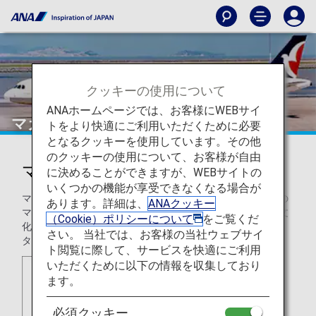
クッキーの使用について
ANAホームページでは、お客様にWEBサイ
マカオ航空（NX）
トをより快適にご利用いただくために必要
となるクッキーを使用しています。その他
のクッキーの使用について、お客様が自由
マカオ航空（NX）
に決めることができますが、WEBサイトの
いくつかの機能が享受できなくなる場合が
マカオ航空はマカオを拠点とする地域航空。航空網を近年の
あります。詳細は、
ANAクッキー
マカオの急速な成長に合わせ、特にマカオがユネスコ世界文
（Cookie）ポリシーについて
をご覧くだ
化遺産に登録された後に拡大し、現在は台湾、韓国、日本、
さい。 当社では、お客様の当社ウェブサイ
タイなどのアジア諸国にも乗り入れています。
ト閲覧に際して、サービスを快適にご利用
いただくために以下の情報を収集しており
ます。
必須クッキー