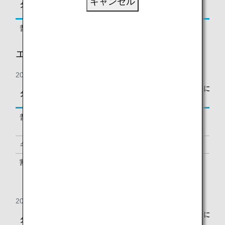
キャンセル
タイプ
予約クラス
対する積算率
普通運賃
C, D, J
125%
エコノミークラス
2018年8月1日の搭乗分より
区間基本マイレージに
タイプ
予約クラス
対する積算率
普通運賃
Y, B, M, H,
100%
Q, V, E
キャリアペックス運賃
G, L, O, P
70%
割引運賃
Z, W*1,
50%
S*1, T*1,
U*1
2018年7月31日の搭乗分まで
区間基本マイレージに
タイプ
予約クラス
対する積算率