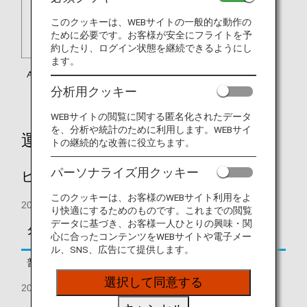
このクッキーは、WEBサイトの一般的な動作の
ために必要です。お客様が安全にフライトを予
約したり、ログイン状態を継続できるようにし
ます。
分析用クッキー
WEBサイトの閲覧に関する匿名化されたデータ
を、分析や統計のために利用します。WEBサイ
運賃別積算率
トの継続的な改善に役立ちます。
パーソナライズ用クッキー
ビジネスクラス
このクッキーは、お客様のWEBサイト利用をよ
2018年8月1日の搭乗分より
り快適にするためのものです。これまでの閲覧
区間基本マイレージに
データに基づき、お客様一人ひとりの興味・関
タイプ
予約クラス
心に合ったコンテンツをWEBサイトや電子メー
対する積算率
ル、SNS、広告にて提供します。
普通運賃
C, D, J, A, K
125%
選択して同意する
2018年7月31日の搭乗分まで
区間基本マイレージに