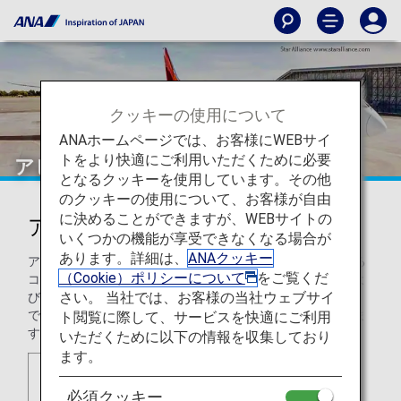
クッキーの使用について
ANAホームページでは、お客様にWEBサイ
トをより快適にご利用いただくために必要
アビアンカ航空（AV）
となるクッキーを使用しています。その他
のクッキーの使用について、お客様が自由
に決めることができますが、WEBサイトの
アビアンカ航空（AV）
いくつかの機能が享受できなくなる場合が
あります。詳細は、
ANAクッキー
アビアンカ航空は、ラテンアメリカ系の航空会社を代表する
（Cookie）ポリシーについて
をご覧くだ
コロンビアの航空会社です。近代的な短距離、中距離、およ
さい。 当社では、お客様の当社ウェブサイ
び長距離用機材とともに、アメリカ大陸とヨーロッパ全域
で、旅客便による広範囲な路線ネットワークを運航していま
ト閲覧に際して、サービスを快適にご利用
す。
いただくために以下の情報を収集しており
ます。
必須クッキー