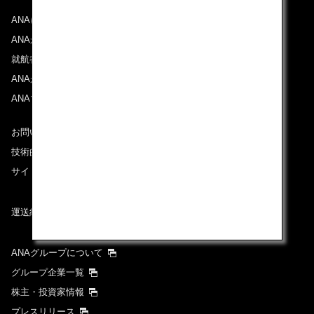
ANAについて
ANAからのお知らせ
就航都市
ANAがお約束する体験
ANAマイレージクラブ
お問い合わせ
技術的なお問い合わせ（推奨環境）
サイトマップ
運送約款
ANAグループについて
グループ企業一覧
株主・投資家情報
プレスリリース