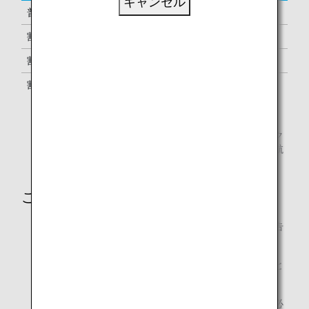
キャンセル
普通運賃
I
100%
割引運賃
B, C, H, M, Q, S, W, Y
70%
割引運賃
G, K, L, T, X
50%
割引運賃
E, F, N, O, R, V
30%
2015年10月25日時点の情報です。
予約クラスとは、航空券上に記載されている予約上のク
ラスになります。対象の予約クラス以外で予約された航
空券はマイル積算の対象外です。
ご注意
提携航空会社によって、積算率・積算対象クラスが予告
なく変更になる場合があります。
積算率・積算対象クラスは、搭乗日時点のものが適用と
なります。
ご利用後、マイル積算が確認されるまで、事後登録に必