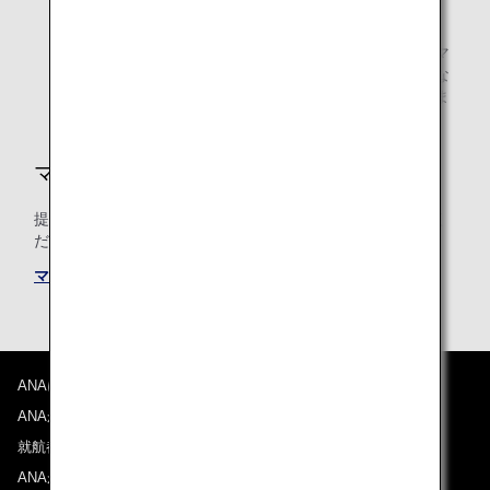
要な書類を必ず保管してください。
提携航空会社運航のコードシェア便をご利用の場合、マ
イル積算は、運航会社の予約クラスに基づく積算率にな
り、積算率が異なる場合や、積算されない場合がありま
す。
マイルの積算条件
提携航空会社共通のマイル積算条件についても必ずご確認く
ださい。
マイル積算条件
ANAについて
ANAからのお知らせ
就航都市
ANAがお約束する体験