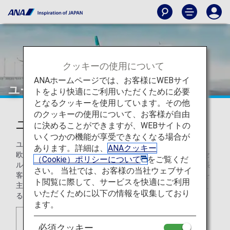
クッキーの使用について
ANAホームページでは、お客様にWEBサイ
ユーロウィングス（EW）
トをより快適にご利用いただくために必要
となるクッキーを使用しています。その他
のクッキーの使用について、お客様が自由
ユーロウィングス（EW）
に決めることができますが、WEBサイトの
いくつかの機能が享受できなくなる場合が
ユーロウィングスはルフトハンザグループの格安航空会社。
あります。詳細は、
ANAクッキー
欧州内の格安直行便とケルン・ボン、ミュンヘン、デュッセ
（Cookie）ポリシーについて
をご覧くだ
ルドルフの各空港からの格安直行便に特化しています。出張
さい。 当社では、お客様の当社ウェブサイ
客や都市型バカンス、ビーチリゾートでの休暇旅行の旅客を
ト閲覧に際して、サービスを快適にご利用
主要顧客として、現在世界50カ国以上の合計210カ所を超え
いただくために以下の情報を収集しており
る目的地に乗り入れています。
ます。
必須クッキー