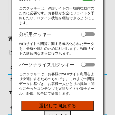
このクッキーは、WEBサイトの一般的な動作の
ために必要です。お客様が安全にフライトを予
約したり、ログイン状態を継続できるようにし
ます。
分析用クッキー
運賃別積算率
WEBサイトの閲覧に関する匿名化されたデータ
を、分析や統計のために利用します。WEBサイ
ビジネスクラス
トの継続的な改善に役立ちます。
パーソナライズ用クッキー
区間基本マイレージに
タイプ
予約クラス
対する積算率
このクッキーは、お客様のWEBサイト利用をよ
り快適にするためのものです。これまでの閲覧
普通運賃
J, D
125%
データに基づき、お客様一人ひとりの興味・関
心に合ったコンテンツをWEBサイトや電子メー
エコノミークラス
ル、SNS、広告にて提供します。
区間基本マイレージに
選択して同意する
タイプ
予約クラス
対する積算率