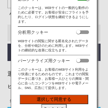
このクッキーは、WEBサイトの一般的な動作の
ために必要です。お客様が安全にフライトを予
約したり、ログイン状態を継続できるようにし
ます。
分析用クッキー
お知らせ
WEBサイトの閲覧に関する匿名化されたデータ
を、分析や統計のために利用します。WEBサイ
ITAエアウェイズ（AZ）運航便は2026年4月1日
トの継続的な改善に役立ちます。
（水）出発分よりマイル積算対象となります。
パーソナライズ用クッキー
このクッキーは、お客様のWEBサイト利用をよ
運賃別積算率
り快適にするためのものです。これまでの閲覧
データに基づき、お客様一人ひとりの興味・関
心に合ったコンテンツをWEBサイトや電子メー
ビジネスクラス
ル、SNS、広告にて提供します。
区間基本マイレージに
選択して同意する
タイプ
予約クラス
対する積算率