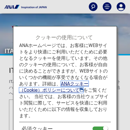
クッキーの使用について
ANAホームページでは、お客様にWEBサイ
ITAエアウェイズ（AZ）
トをより快適にご利用いただくために必要
となるクッキーを使用しています。その他
のクッキーの使用について、お客様が自由
ITAエアウェイズ（AZ）
に決めることができますが、WEBサイトの
いくつかの機能が享受できなくなる場合が
ITAエアウェイズはイタリアを代表する航空会社です。ルフト
あります。詳細は、
ANAクッキー
ハンザ グループに属し、ローマをハブ空港に国内外の目的地
（Cookie）ポリシーについて
をご覧くだ
へ高品質なフライトを提供します。
さい。 当社では、お客様の当社ウェブサイ
ト閲覧に際して、サービスを快適にご利用
いただくために以下の情報を収集しており
ます。
必須クッキー