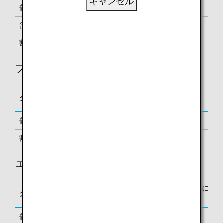
キャンセル
普通運賃
J
150%
普通運賃、割引運賃
C, D, Z
125%
割引運賃
P
70%
プレミアムエコノミー
区間基本マイレージに
タイプ
予約クラス
対する積算率
普通運賃
G, E
100%
割引運賃
N
70%
エコノミークラス
区間基本マイレージに
タイプ
予約クラス
対する積算率
普通運賃
Y, B, M
100%