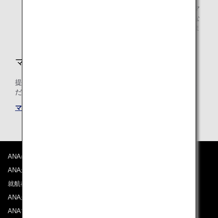
提携航空会社運航のコードシェア便をご利用の場合、マ
イル積算は、運航会社の予約クラスに基づく積算率にな
り、積算率が異なる場合や、積算されない場合がありま
す。
マイルの積算条件
提携航空会社共通のマイル積算条件についても必ずご確認く
ださい。
マイル積算条件
ANAについて
ANAからのお知らせ
就航都市
ANAがお約束する体験
ANAマイレージクラブ