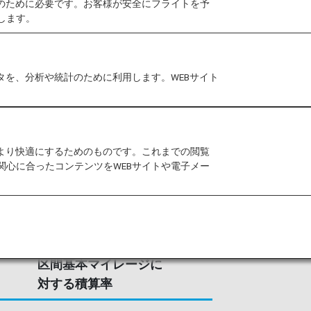
作のために必要です。お客様が安全にフライトを予
します。
ストラリア国内のみならず、フィジ
の30以上の人気都市に就航している、
タを、分析や統計のために利用します。WEBサイト
ージン・オーストラリア航空の提携が、
す。
をより快適にするためのものです。これまでの閲覧
関心に合ったコンテンツをWEBサイトや電子メー
区間基本マイレージに
対する積算率