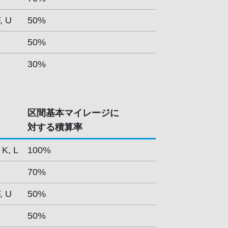
F, U
50%
50%
30%
区間基本マイレージに
対する積算率
 K, L
100%
70%
F, U
50%
50%