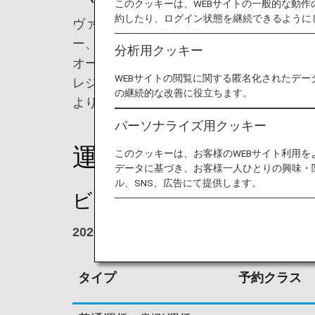
このクッキーは、WEBサイトの一般的な動
約したり、ログイン状態を継続できるように
ヴァージン・オーストラリア航空は、オー
ー、バリ、ニュージーランド、太平洋諸島
分析用クッキー
オーストラリアの航空会社です。
WEBサイトの閲覧に関する匿名化されたデー
レジャーでもビジネスでも、ANAとヴァ
の継続的な改善に役立ちます。
より快適に日本とオーストラリアを結びま
パーソナライズ用クッキー
運賃別積算率
このクッキーは、お客様のWEBサイト利用
データに基づき、お客様一人ひとりの興味・
ル、SNS、広告にて提供します。
ビジネスクラス
2026年6月24日の搭乗分より
タイプ
予約クラス