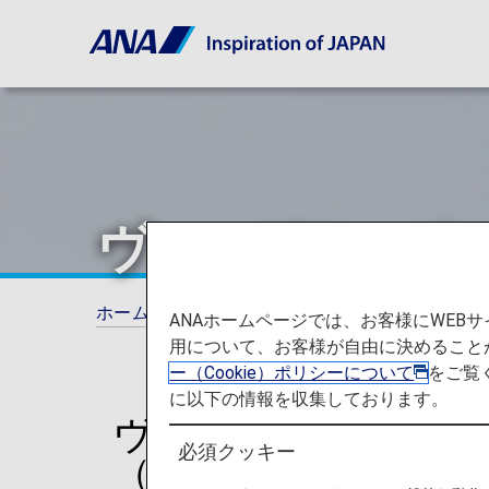
ヴァージン・オ
ホーム
ANAマイレージクラブ
提携航空会
ANAホームページでは、お客様にWE
用について、お客様が自由に決めること
ー（Cookie）ポリシーについて
をご覧
に以下の情報を収集しております。
ヴァージン・オース
必須クッキー
（VA）