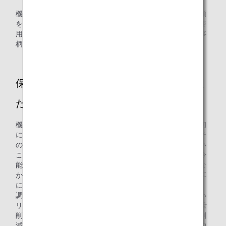
機内サービスの企画担当をしており、サービスの内容や手順
を決めたり、機内食やドリンクのメニュー、そして機内で使
用する物品を選んだりと、機内サービスに関するすべての事
柄に携わっています。
保冷剤への切り替えのきっかけを教えてく
ださい。
機内における資源リサイクルを推進するにあたり、まず最初
にプラスチック素材や使い捨ての物品を洗い出しました。そ
の中ですべての便に搭載しているドライアイスは物量が多い
こともあり、とても目立つ存在でした。ドライアイスの保冷
能力に頼ることが当たり前になっていたこともあり、なかな
か検討に着手できずにいたのですが、保冷剤の技術進歩を耳
にしたことをきっかけに調査・研究を始めました。
調査を進めていくと、保冷剤は限りある資源を無駄にしない
リユース可能な一品であり、ANAグループからのCO2排出量
削減も進められる上に、ドライアイスと比べ大幅なコスト削
減を実現することが可能だと分かりました。その他の副次的