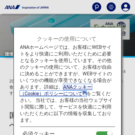
クッキーの使用について
ANAホームページでは、お客様にWEBサイ
トをより快適にご利用いただくために必要
環境にやさしい保冷剤を導入
となるクッキーを使用しています。その他
のクッキーの使用について、お客様が自由
2021/09/14
に決めることができますが、WEBサイトの
いくつかの機能が享受できなくなる場合が
2021年9月20日より、ANAグループ国内線に搭載される機内
あります。詳細は、
ANAクッキー
食や飲料の保冷に、繰り返し使用可能な保冷剤を導入しま
（Cookie）ポリシーについて
をご覧くだ
す。
さい。 当社では、お客様の当社ウェブサイ
ト閲覧に際して、サービスを快適にご利用
いただくために以下の情報を収集しており
国内線におけるドライアイス撤廃
ます。
へ
必須クッキー