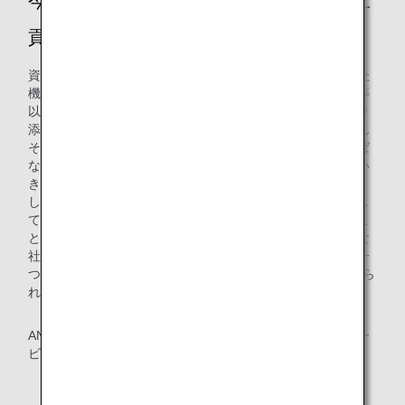
今後はどのような方法で資源リサイクルに
貢献していきたいですか？
資源リサイクル・CO2排出量削減・脱プラスチックといった
機内での取り組みによって生み出される品質が、従来と同等
以上、もしくは許容範囲内に収まるのであれば、環境に寄り
添った選択をする勇気を持ちたいと思っています。もちろん
それには、お客様の価値観や、社会のニーズを捉えなければ
ならないため、世の中の動向を常に勉強しながら模索してい
きたいです。
しかし、環境にやさしい取り組みを推進することは良しとし
ても、それを推進する企業の体力がなくなっていくようなこ
とがあっては、本当の意味でのサステナブル（持続可能）な
社会は実現しないと思っています。一つ一つ、そしてまた一
つと、永続的に”地球環境への配慮”と”経済性”の両面を叶えら
れる取り組みを生み出していきたいですね。
ANAグループは今後もより一層、環境に配慮した商品やサー
ビスの提供に努めて参ります。