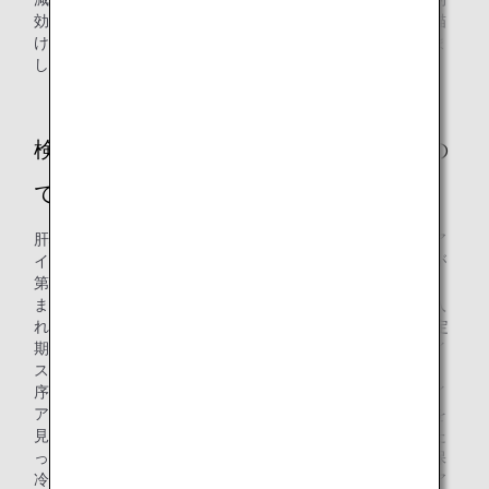
効果も含め、すべての面においてポジティブなイメージを描
けたため、保冷剤導入のプロジェクトを発足させるに至りま
した。
検証はどのように何に着目して行なったの
ですか？
肝心の品質を守り、お客様にご満足いただくため、ドライア
イスの実力に劣らぬ保冷剤のポテンシャルを見つけることが
第一関門でした。
まずは、日差しのあたる会議室にドライアイス・保冷剤を入
れたカートを10台以上並べ、朝から晩まで、カートの扉を定
期的に開け閉めして温度変化を確認したところ、ドライアイ
スと保冷剤では特性が異なることが分かりました。
序盤にさすがの保冷能力を見せ付けて逃げ切りを図るドライ
アイスに対し、保冷剤は安定した温度で長時間の保冷効果を
見せました。凍らせる必要のない飲料と機内食の保冷にあた
っては、ドライアイスの超低温な冷却能力を使わずとも、保
冷剤が放つ温度帯で事足りることが分かってきたのです。ア