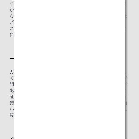
イスクリームを凍らせるわけではないので、「これはいける
かもしれない」と。その特性に着目して、持続時間はどれく
らいか、どのような環境に強く、弱いのか、保冷剤の容量は
どれぐらいが妥当か、といったことを目的とした様々なケ－
スにおける検証を行い、保冷剤の性格と能力を把握すること
に時間を掛けましたね。
一番苦労したことは何ですか？
カートの中のドリンクは客室乗務員がドリンクサービスをし
ている時にはカートの上に置かれていますし、カートの扉が
開いた状態となる時間も便ごとに異なるなど様々なケースが
あることで、どこまで検証をすれば品質が維持できていると
証明できるのか、羽田＝沖縄の便を何度も往復しながら試行
錯誤を続けました。そうして回数を重ねるうちにデータも揃
い、仮説が確信に変わっていきましたが、それまでの長きに
渡る検証は苦労した期間だと言えるかもしれませんね。