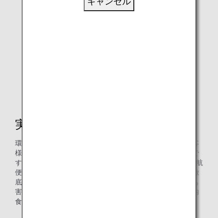
キャンセル
実証実験を何度も
環境にやさしくコストも削減できるといっても、機内でお客
様に提供するお食事や飲み物の品質を維持することが重要で
す。そのため、約1年半前から素材の選定を始め、地上や運航
便での検証を重ね、「一定時間の保冷状態を保てるか」を徹
底的に確認しました。今回導入する保冷剤は、人が触れても
害のない食品添加物を使用し安全性に配慮している上、機内
食や飲料を安定した温度で保冷できるようになりました。