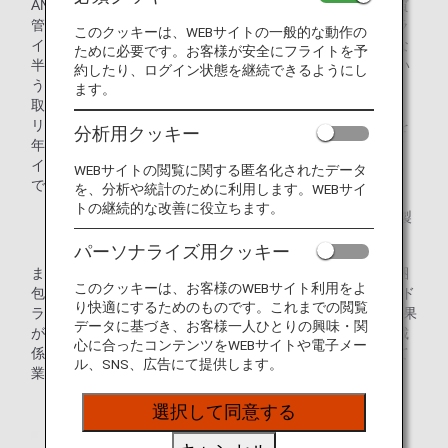
ANAグループでは、お客様に提供するお食事や飲み物の品質
管理のための保冷にドライアイスを使用してきました。ドラ
このクッキーは、WEBサイトの一般的な動作の
イアイスは保冷能力が非常に高く、使い捨てで運用が簡単な
ために必要です。お客様が安全にフライトを予
半面、昇華によるCO2排出や、コストがかさんでしまうとい
約したり、ログイン状態を継続できるようにし
う課題がありました。また、－78.5℃と非常に低温なため、
ます。
取り扱いにも十分な注意が必要でした。
リユース可能な保冷剤に切り替え、ドライアイスの使用量を
分析用クッキー
年間1,700トン（19年度実績値）削減することで、ドライア
イスの昇華により発生する1,700トンのCO2※排出量を削減
WEBサイトの閲覧に関する匿名化されたデータ
できます。
を、分析や統計のために利用します。WEBサイ
トの継続的な改善に役立ちます。
※ドライアイスは原料となるCO2に高い圧力をかけて製
造されます。
パーソナライズ用クッキー
また繰り返し使用することで、ドライアイス使用後に出る梱
このクッキーは、お客様のWEBサイト利用をよ
包材、敷きマットなどは年間約 30トン減り、コスト面ではド
り快適にするためのものです。これまでの閲覧
ライアイスに対し年間約 2 億円減（約 80％）の費用抑制効果
データに基づき、お客様一人ひとりの興味・関
が見込まれます。加えて、保冷剤に切り替えることで、搭載
心に合ったコンテンツをWEBサイトや電子メー
係員や客室乗務員もドライアイスに触れることなく安心して
ル、SNS、広告にて提供します。
業務に集中できます。
選択して同意する