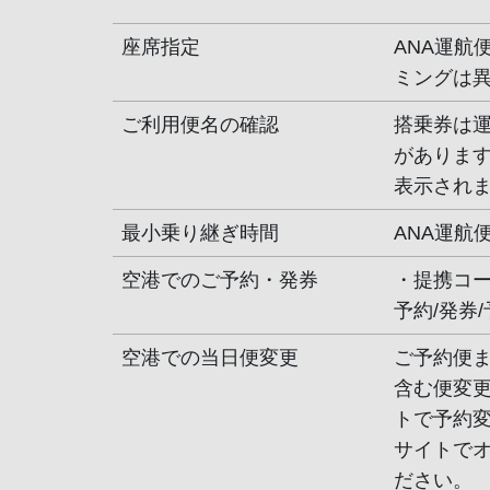
座席指定
ANA運航
ミングは
ご利用便名の確認
搭乗券は
があります
表示され
最小乗り継ぎ時間
ANA運航
空港でのご予約・発券
・提携コ
予約/発券
空港での当日便変更
ご予約便
含む便変更
トで予約
サイトで
ださい。