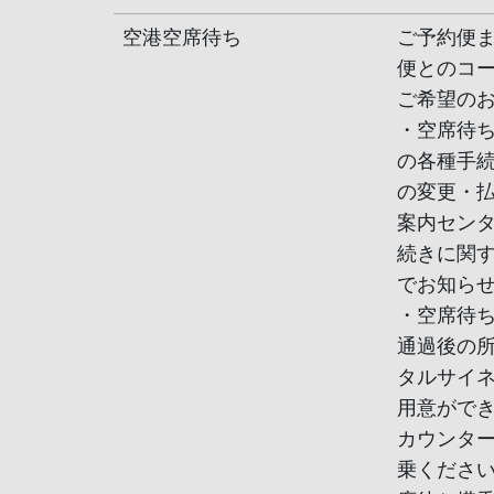
空港空席待ち
ご予約便
便とのコ
ご希望の
・空席待ち
の各種手
の変更・払
案内セン
続きに関
でお知ら
・空席待
通過後の
タルサイ
用意がで
カウンタ
乗くださ