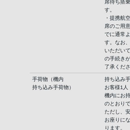
席待ち搭
す。
・提携航
席のご用
でに通常
す。なお
いただい
の手続き
了承くだ
手荷物（機内
持ち込み
持ち込み手荷物）
お客様1人
機内にお
のとおり
ただし、
お座りに
ります。