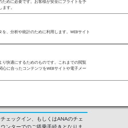
作のために必要です。お客様が安全にフライトを予
します。
るコードシェア便において、空港での
は各運航会社の基準により異なりま
さい。
タを、分析や統計のために利用します。WEBサイト
乗に際しては、ANAの旅客手荷物運送約
す。
認ください
。
をより快適にするためのものです。これまでの閲覧
関心に合ったコンテンツをWEBサイトや電子メー
運航便に関する情報
チェックイン、もしくはANAのチェ
カウンターでのご搭乗手続きとなりま