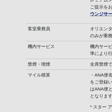
レミアム
ご提示を
ウンジサ
客室乗務員
オリエンタ
のみが乗
機内サービス
機内サー
準により
禁煙・喫煙
全席禁煙
マイル積算
・ANA便
をご登録
はANA便
となりま
* スター