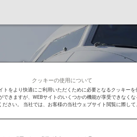
アブリッジ（OC）
クッキーの使用について
共同運航便）について
オリエンタルエアブリッジ（OC）
Bサイトをより快適にご利用いただくために必要となるクッキー
ができますが、WEBサイトのいくつかの機能が享受できなくな
ください。 当社では、お客様の当社ウェブサイト閲覧に際し
リッジコードシェ