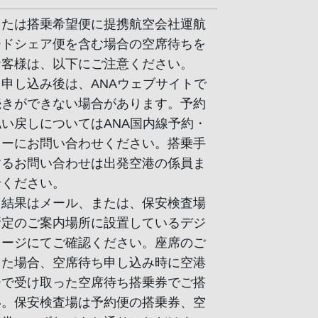
または搭乗希望便に提携航空会社運航
ードシェア便を含む場合の空席待ちを
お客様は、以下にご注意ください。
申し込み後は、ANAウェブサイトで
続きができない場合があります。予約
い戻しについてはANA国内線予約・
ターにお問い合わせください。搭乗手
するお問い合わせは出発空港の係員ま
せください。
ち結果はメール、または、保安検査場
所定のご案内場所に設置しているデジ
ネージにてご確認ください。座席のご
きた場合、空席待ち申し込み時に空港
ーで受け取った空席待ち搭乗券でご搭
い。保安検査場は予約便の搭乗券、空