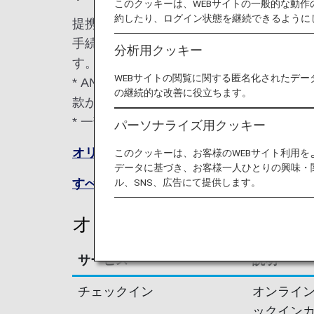
このクッキーは、WEBサイトの一般的な動
約したり、ログイン状態を継続できるように
提携航空会社の機材および乗務員で運航す
手続き、機内でのサービス、運航情報配信
分析用クッキー
す。ご利用の際には下記内容をご確認くだ
WEBサイトの閲覧に関する匿名化されたデー
* ANA便（コードシェア便含む）のご搭
の継続的な改善に役立ちます。
款が適用になります。
* 一部の便はANA塗装機にて運航いたしま
パーソナライズ用クッキー
オリエンタルエアブリッジのサイトをご確
このクッキーは、お客様のWEBサイト利用
データに基づき、お客様一人ひとりの興味・
ル、SNS、広告にて提供します。
すべての提携航空会社
オリエンタルエアブリッジ
サービス
説明
チェックイン
オンライン
ックイン