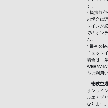
す。
* 提携航
の場合に
クインが必要
でのオン
ん。
* 最初の
チェック
場合は、条
WEB/A
をご利用
・
壱岐空
オンライ
ルエアブ
なります