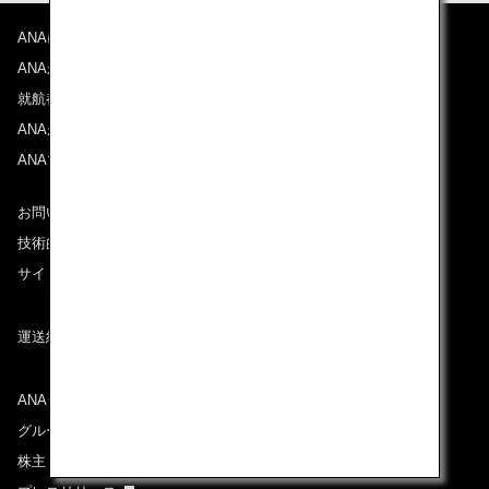
ANAについて
ANAからのお知らせ
就航都市
ANAがお約束する体験
ANAマイレージクラブ
お問い合わせ
技術的なお問い合わせ（推奨環境）
サイトマップ
運送約款
ANAグループについて
グループ企業一覧
株主・投資家情報