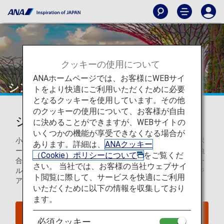
クッキーの使用について
ANAホームページでは、お客様にWEBサイ
シンガポール
トをより快適にご利用いただくために必要
となるクッキーを使用しています。その他
のクッキーの使用について、お客様が自由
シンガポールを知ろう
に決めることができますが、WEBサイトの
いくつかの機能が享受できなくなる場合が
小さな都市国家でありながら、世界有数の港を持つシンガポ
あります。詳細は、
ANAクッキー
ールは、固有の文化と世界中の文化とがモザイクのように融
（Cookie）ポリシーについて
をご覧くだ
合している街です。賑わいのある飲食店やショッピングモー
さい。 当社では、お客様の当社ウェブサイ
ル、活気あるナイトライフを楽しむことができる、東南アジ
ト閲覧に際して、サービスを快適にご利用
ア周遊の出発地や中継拠点として最適な旅行先です。
いただくために以下の情報を収集しており
ます。
シンガポールへのフライトを探す
必須クッキー