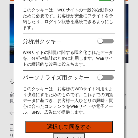
このクッキーは、WEBサイトの一般的な動作の
ために必要です。お客様が安全にフライトを予
約したり、ログイン状態を継続できるようにし
ます。
分析用クッキー
WEBサイトの閲覧に関する匿名化されたデータ
を、分析や統計のために利用します。WEBサイ
トの継続的な改善に役立ちます。
パーソナライズ用クッキー
シンガポールのホテル
このクッキーは、お客様のWEBサイト利用をよ
り快適にするためのものです。これまでの閲覧
宿泊施設のご予約はお済みですか？ANAマイレージクラブ会
データに基づき、お客様一人ひとりの興味・関
員のお客様は、世界の約100万軒のホテルが利用できる
心に合ったコンテンツをWEBサイトや電子メー
「ANAワールドホテル」サービスを使って、ホテルをご予約
ル、SNS、広告にて提供します。
することができます。
このサービスを使えば、ANAマイレージクラブのアカウント
選択して同意する
にログインして最適なホテルを選ぶだけで、マイルを貯めた
り使ったりできます。ご家族でプール付きのホテルをお探し