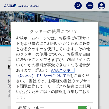
クッキーの使用について
ANAホームページでは、お客様にWEBサイ
コードシェア便での手荷物
トをより快適にご利用いただくために必要
となるクッキーを使用しています。その他
のクッキーの使用について、お客様が自由
コードシェア便・他の航空会社運
に決めることができますが、WEBサイトの
いくつかの機能が享受できなくなる場合が
航便での手荷物の取り扱い
あります。詳細は、
ANAクッキー
（Cookie）ポリシーについて
をご覧くだ
コードシェア便
とは、ANA(NH)の便名で、提携航空会社の機
さい。 当社では、お客様の当社ウェブサイ
材および乗務員にて運航される便をいいます。コードシェア
ト閲覧に際して、サービスを快適にご利用
便または他の航空会社による運航便が旅程に含まれる場合
は、他の航空会社の手荷物ルールが適用になる場合がありま
いただくために以下の情報を収集しており
す。
ます。
必須クッキー