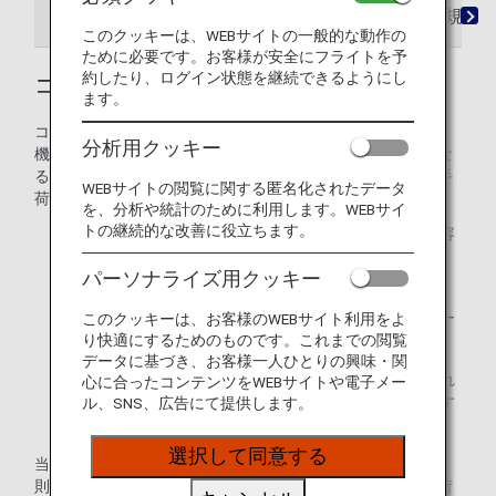
コードシェア便での手荷物ルール
IATA手荷物規則 
このクッキーは、WEBサイトの一般的な動作の
ために必要です。お客様が安全にフライトを予
約したり、ログイン状態を継続できるようにし
コードシェア便での手荷物ルール
ます。
コードシェア便では、無料手荷物許容量・超過手荷物料金・
分析用クッキー
機内持ち込み手荷物・制限手荷物等について、ルールが異な
る場合があります。原則として、航空券に記載された無料手
WEBサイトの閲覧に関する匿名化されたデータ
荷物許容量が適用されます。
を、分析や統計のために利用します。WEBサイ
トの継続的な改善に役立ちます。
手荷物を預ける航空会社の規定により、無料手荷物許容
量が航空券に記載された内容と異なる場合があります。
パーソナライズ用クッキー
詳しくは、各航空会社にご確認ください。
国際旅程に含まれる日本国内線は、国際線の手荷物ルー
このクッキーは、お客様のWEBサイト利用をよ
ルが適用になります。
り快適にするためのものです。これまでの閲覧
データに基づき、お客様一人ひとりの興味・関
出発時刻までに、物品の空輸の可否について確認が取れ
心に合ったコンテンツをWEBサイトや電子メー
ない場合は、運送のご依頼をお断りすることがあります
ル、SNS、広告にて提供します。
のでご了承ください。
選択して同意する
当ページのIATA手荷物規則 決議302号に記載されたIATA規
則、および米国・カナダ法令に準じて、どの航空会社の手荷