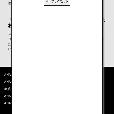
キャンセル
物ルールが適用になるかが決定します。
「スター アライアンス・ゴールド」メンバーの
お客様
スター アライアンス加盟航空会社またはスター アライアンス
コネクティングパートナーの運航便にご搭乗の際は、利用い
ただける
無料手荷物許容量のご優待について
ご確認くださ
い。
ANAについて
ANAからのお知らせ
就航都市
ANAがお約束する体験
ANAマイレージクラブ