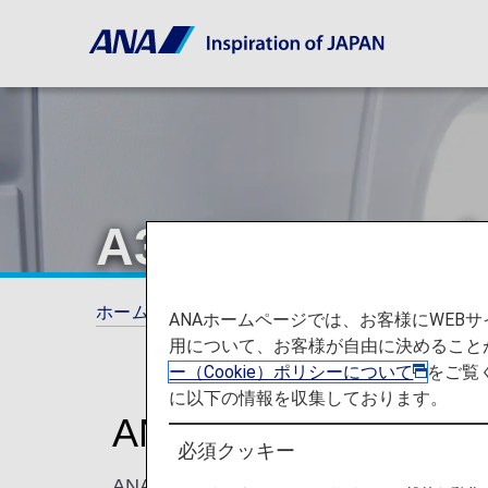
A320-200ne
ホーム
ご旅行の準備
シート一覧
A32
ANAホームページでは、お客様にWE
用について、お客様が自由に決めること
ー（Cookie）ポリシーについて
をご覧
に以下の情報を収集しております。
ANAビジネスクラス
必須クッキー
ANAのA320-200neo ビジネスクラス