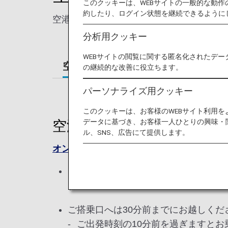
このクッキーは、WEBサイトの一般的な動
約したり、ログイン状態を継続できるように
空港カウンターと自動チェックイン機での
分析用クッキー
WEBサイトの閲覧に関する匿名化されたデー
空港でのご搭乗手続き
チェック
の継続的な改善に役立ちます。
パーソナライズ用クッキー
このクッキーは、お客様のWEBサイト利用
データに基づき、お客様一人ひとりの興味・
空港でのご搭乗手続き
ル、SNS、広告にて提供します。
オンラインチェックイン
がお済みでないお
ご出発の60分前(*)までに、ご自身
(*) ベトナムの空港を出発する場合は、
ご搭乗口へは30分前までにお越しくだ
ご出発時刻の10分前を過ぎますと