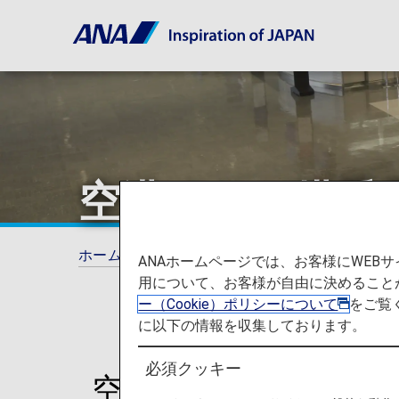
空港でのご搭乗
ホーム
ご旅行の準備
空港でのご搭乗手続
ANAホームページでは、お客様にWE
用について、お客様が自由に決めること
ー（Cookie）ポリシーについて
をご覧
に以下の情報を収集しております。
必須クッキー
空港カウンターでの