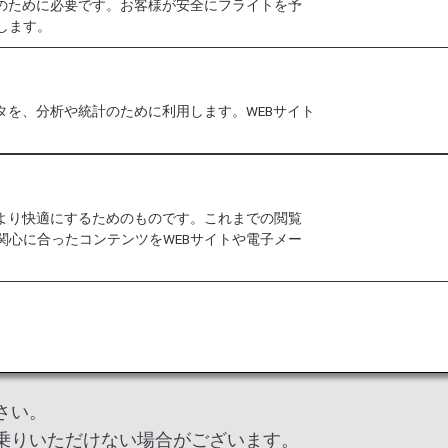
作のために必要です。お客様が安全にフライトを予
します。
ご搭乗手続きについて、詳しくご案内します。
タを、分析や統計のために利用します。WEBサイト
インカウンター営業時間
自動チェックイン機
をより快適にするためのものです。これまでの閲覧
関心に合ったコンテンツをWEBサイトや電子メー
客様は、空港でご搭乗便の搭乗手続きが必要です。
とお手荷物のチェックインをお済ませください。
50分前まで
さい。
お乗りいただけない場合がございます。