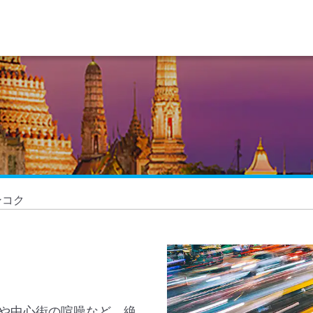
ンコク
や中心街の喧噪など、絶