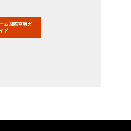
。
ーム国際空港ガ
イド