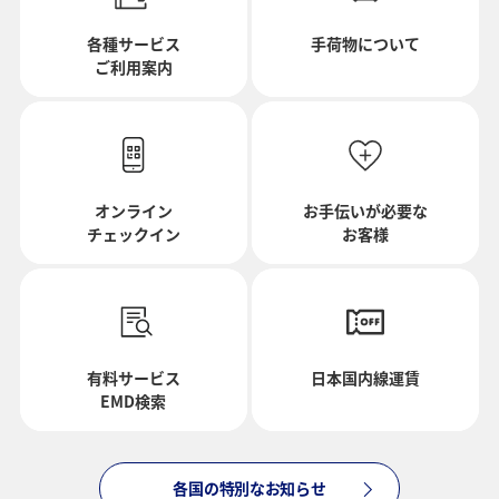
往路出発日および時間帯
各種サービス
手荷物について
ご利用案内
日付を選択
時間帯指定なし
オンライン
お手伝いが必要な
チェックイン
お客様
経由地および乗り継ぎ所要時間を追加する
復路出発日および時間帯
有料サービス
日本国内線運賃
EMD検索
日付を選択
各国の特別なお知らせ