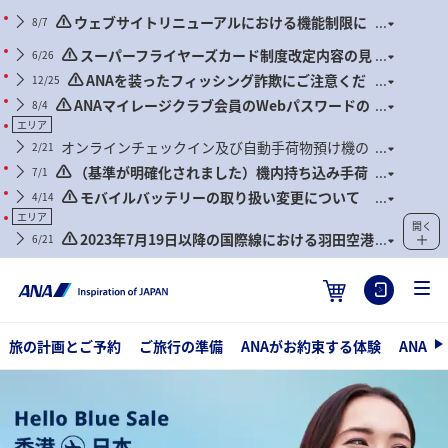
ウェブサイトリニューアルにおける機能制限に
8/7
ついて
スーパーフライヤーズカード制度改定内容の見
6/26
直しに関するご案内
ANAを装ったフィッシング詐欺にご注意くだ
12/25
さい
ANAマイレージクラブ会員のWebパスワードの
8/4
定期的な更新のお願い
エリア
オンラインチェックイン及び自動手荷物預け機の
2/21
ご利用をお勧めいたします。
（基準が明確化されました）機内持ち込み手荷
7/1
物および身の回り品に関するお願い（2026年7月1日搭乗
モバイルバッテリーの取り扱い変更について
4/14
分より）
（2026年4月24日搭乗分より）
エリア
開く
2023年7月19日以降の国際線における羽田空港
6/21
出発・到着のご利用について
旅の計画とご予約
ご旅行の準備
ANAがお約束する体験
ANA
Hello Blue Sale! 東京 / その他日本国内都市 HKD 3,650* ～エコノミー
クラス | 2026/08/13まで販売！ | 総額往復運賃。 *諸条件が適用される
ことがあります。