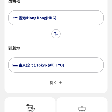
出発地
香港/Hong Kong[HKG]
到着地
東京(全て)/Tokyo (All)[TYO]
複数都市で検索
閉じる
エコノミークラス
開く
往復で異なるクラスで検索
運賃タイプ指定なし
ご利用条件