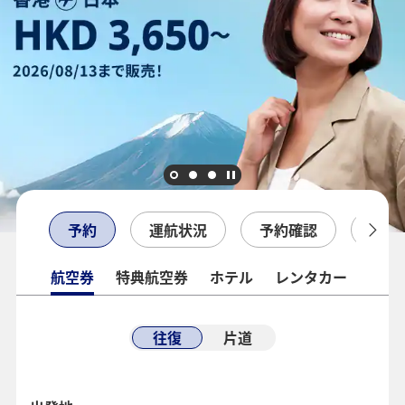
予約
運航状況
予約確認
チェ
航空券
特典航空券
ホテル
レンタカー
往復
片道