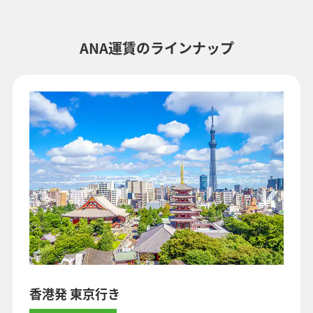
・表示金額には、運賃、
燃油特別付加運賃
、
航空保険特別料金
、その
他の各種税金、料金などが含まれます。発券時に再計算するため、変
動する可能性があります。
ANA運賃のラインナップ
・複数空港がある都市においては、複数空港の中でのおトクな運賃が
表示される場合があります。
検索する
香港発 東京行き