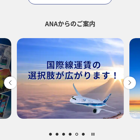
時間帯指定なし
経由地および乗り継ぎ所要時間を追加する
ANAからのご案内
1人
プロモーションコードについて
前後3日の運賃を検索
・表示金額は選択いただいた条件でのもっともおトクな運賃となりま
す。
・表示金額と空席状況は最新ではない場合があります。[検索する]ボタ
ンより最新の空席照会結果をご確認ください。
・「＊」は現在金額が確認できない都市・日付となります。空席照会
結果画面にて最新の情報をご確認ください。