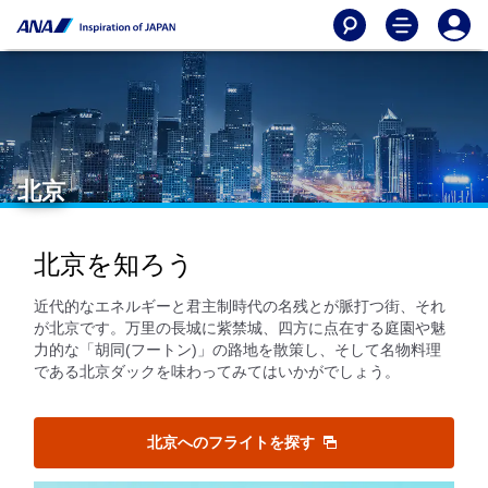
北京
北京を知ろう
近代的なエネルギーと君主制時代の名残とが脈打つ街、それ
が北京です。万里の長城に紫禁城、四方に点在する庭園や魅
力的な「胡同(フートン)」の路地を散策し、そして名物料理
である北京ダックを味わってみてはいかがでしょう。
北京へのフライトを探す