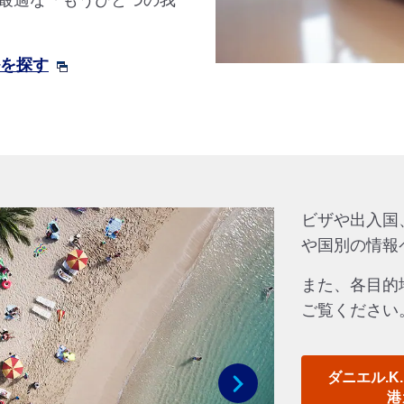
最適な「もうひとつの我
ルを探す
ビザや出入国
や国別の情報
また、各目的
ご覧ください
ダニエル.K
港