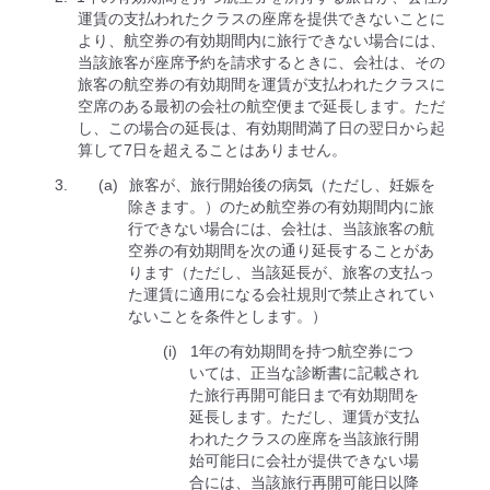
運賃の支払われたクラスの座席を提供できないことに
より、航空券の有効期間内に旅行できない場合には、
当該旅客が座席予約を請求するときに、会社は、その
旅客の航空券の有効期間を運賃が支払われたクラスに
空席のある最初の会社の航空便まで延⻑します。ただ
し、この場合の延⻑は、有効期間満了日の翌日から起
算して7日を超えることはありません。
旅客が、旅行開始後の病気（ただし、妊娠を
除きます。）のため航空券の有効期間内に旅
行できない場合には、会社は、当該旅客の航
空券の有効期間を次の通り延⻑することがあ
ります（ただし、当該延⻑が、旅客の支払っ
た運賃に適用になる会社規則で禁止されてい
ないことを条件とします。）
1年の有効期間を持つ航空券につ
いては、正当な診断書に記載され
た旅行再開可能日まで有効期間を
延⻑します。ただし、運賃が支払
われたクラスの座席を当該旅行開
始可能日に会社が提供できない場
合には、当該旅行再開可能日以降