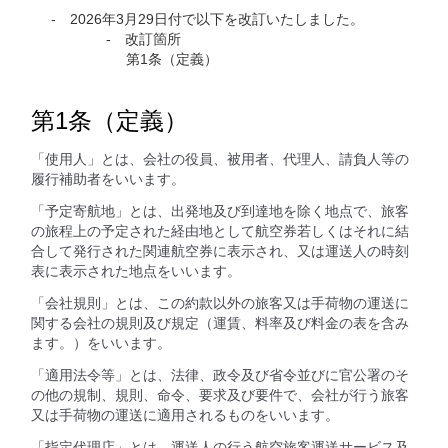
2026年3月29日付で以下を改訂いたしました。
改訂箇所
第1条（定義）
第1条（定義）
「使用人」とは、会社の役員、被用者、代理人、請負人等の
履行補助者をいいます。
「予定寄航地」とは、出発地及び到達地を除く地点で、旅客
の旅程上の予定された経由地として航空券若しくはそれに結
合して発行された関連航空券に表示され、又は運送人の時刻
表に表示された地点をいいます。
「会社規則」とは、この約款以外の旅客又は手荷物の運送に
関する会社の規則及び規定（運賃、料率及び料金の表を含み
ます。）をいいます。
「適用法令等」とは、法律、政令及び省令並びに官公署のそ
の他の規制、規則、命令、要求及び要件で、会社が行う旅客
又は手荷物の運送に適用されるものをいいます。
「指定代理店」とは、運送人の行う航空旅客運送サービス及