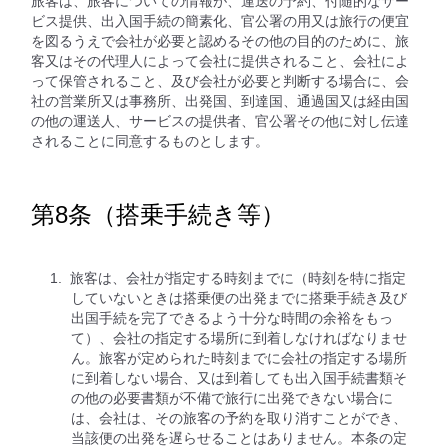
旅客は、旅客についての情報が、運送の予約、付随的なサー
ビス提供、出入国手続の簡素化、官公署の用又は旅行の便宜
を図るうえで会社が必要と認めるその他の目的のために、旅
客又はその代理人によって会社に提供されること、会社によ
って保管されること、及び会社が必要と判断する場合に、会
社の営業所又は事務所、出発国、到達国、通過国又は経由国
の他の運送人、サービスの提供者、官公署その他に対し伝達
されることに同意するものとします。
第8条（搭乗手続き等）
旅客は、会社が指定する時刻までに（時刻を特に指定
していないときは搭乗便の出発までに搭乗手続き及び
出国手続を完了できるよう十分な時間の余裕をもっ
て）、会社の指定する場所に到着しなければなりませ
ん。旅客が定められた時刻までに会社の指定する場所
に到着しない場合、又は到着しても出入国手続書類そ
の他の必要書類が不備で旅行に出発できない場合に
は、会社は、その旅客の予約を取り消すことができ、
当該便の出発を遅らせることはありません。本条の定