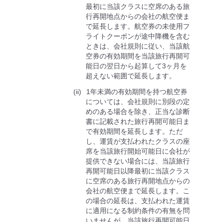
最初に当該クラスに空席のある旅
行再開地点からの会社の航空便ま
で延⻑します。航空券の未使用フ
ライトクーポンが途中降機を含む
ときは、会社規則に従い、当該航
空券の有効期間を当該旅行再開可
能日の翌日から起算して3ヶ月を
超えない範囲で延⻑します。
1年未満の有効期間を持つ航空券
については、会社規則に別段の定
めのある場合を除き、正当な診断
書に記載された旅行再開可能日ま
で有効期間を延⻑します。ただ
し、運賃が支払われたクラスの座
席を当該旅行開始可能日に会社が
提供できない場合には、当該旅行
再開可能日以降最初に当該クラス
に空席のある旅行再開地点からの
会社の航空便まで延⻑します。こ
の場合の延長は、支払われた運賃
に適用になる制約条件の有無を問
いませんが、当該旅行再開可能日