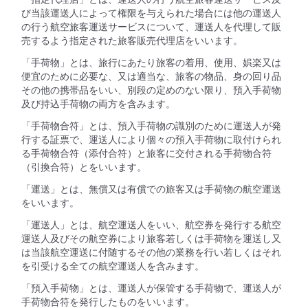
び当該運送人によって権限を与えられた場合には他の運送人
の行う航空旅客運送サービスについて、運送人を代理して販
売するよう指定された旅客販売代理店をいいます。
「手荷物」とは、旅行にあたり旅客の着用、使用、娯楽又は
便宜のために必要な、又は適当な、旅客の物品、身の回り品
その他の携帯品をいい、別段の定めのない限り、預入手荷物
及び持込手荷物の両方を含みます。
「手荷物合符」とは、預入手荷物の識別のために運送人が発
行する証票で、運送人により個々の預入手荷物に取付けられ
る手荷物合符（添付合符）と旅客に交付される手荷物合符
（引換合符）とをいいます。
「運送」とは、無償又は有償での旅客又は手荷物の航空運送
をいいます。
「運送人」とは、航空運送人をいい、航空券を発行する航空
運送人及びその航空券により旅客若しくは手荷物を運送し又
は当該航空運送に付随するその他の業務を行い若しくはそれ
を引受ける全ての航空運送人を含みます。
「預入手荷物」とは、運送人が保管する手荷物で、運送人が
手荷物合符を発行したものをいいます。