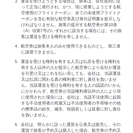
運送を受けようとする場合は、旅客は、会社規則に従
って正当に発行され、かつ、現に搭乗しようとする航
空便用のフライトクーポン、全ての未使用フライトク
ーポンを含む有効な航空券及び身分証明書を提示しな
ければなりません。旅客の提示する航空券が第10条
（A）項第7号のいずれかに該当する場合には、その旅
客は運送を受ける権利を有しません。
航空券は旅客本人のみが使用できるものとし、第三者
に譲渡できません。
運送を受ける権利を有する人又は払戻を受ける権利を
有する人以外の人が提示した航空券により会社が運送
を引受け又はこれを払い戻しても、会社は、当該運送
又は払戻に関わる真の権利者に対し責任を負いませ
ん。当該運送を受ける権利を有する人の認諾のいかん
にかかわらず、航空券が当該権利者以外の人により現
に使用された場合には、会社は、当該不法使用に起因
する不法使用者の死傷又は不法使用者の手荷物その他
の携帯品の紛失、滅失、毀損若しくは延着に対し責任
を負いません。
会社は、明らかに誤った運賃を公表又は販売し、その
運賃で旅客が予約又は購入した場合、航空券の予約又