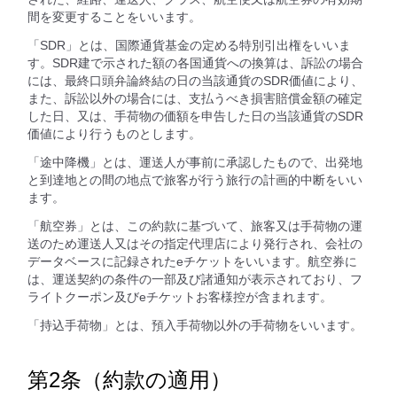
間を変更することをいいます。
「SDR」とは、国際通貨基金の定める特別引出権をいいま
す。SDR建で示された額の各国通貨への換算は、訴訟の場合
には、最終口頭弁論終結の日の当該通貨のSDR価値により、
また、訴訟以外の場合には、支払うべき損害賠償金額の確定
した日、又は、手荷物の価額を申告した日の当該通貨のSDR
価値により行うものとします。
「途中降機」とは、運送人が事前に承認したもので、出発地
と到達地との間の地点で旅客が行う旅行の計画的中断をいい
ます。
「航空券」とは、この約款に基づいて、旅客又は手荷物の運
送のため運送人又はその指定代理店により発行され、会社の
データベースに記録されたeチケットをいいます。航空券に
は、運送契約の条件の一部及び諸通知が表示されており、フ
ライトクーポン及びeチケットお客様控が含まれます。
「持込手荷物」とは、預入手荷物以外の手荷物をいいます。
第2条（約款の適用）