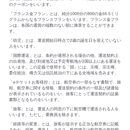
のクーポンをいいます。
「フランス金フラン」とは、純分1000分の900の金65.5ミリ
グラムからなるフランスフランをいいます。フランス金フラ
ンは、各国の通貨の端数のない額に換算することができま
す。
「幼児」とは、運送開始日時点で2歳の誕生日を迎えていない
人をいいます。
「国際運送」とは、条約が適用される場合の他、運送契約上
の出発地、及び到達地又は予定寄航地が2国以上にある運送を
いいます。この定義で使用する「国」には、主権、宗主権、
委任統治、権力又は信託統治の下にある全地域を含みます。
「eチケットお客様控」とは、航空券の一部をなす書類で、旅
程、航空券に関する情報、運送契約の条件の一部及び諸通知
が表示されているものをいい、旅客にとって運送契約の証拠
書類となるものをいいます。
「旅客」とは、運送人の同意の下に航空機で運送される人を
いいます。ただし、乗務員を除きます。
「経路等の変更」とは、旅客が提示する正当な航空券に記載
された、経路、運送人、クラス、航空便又は航空券の有効期