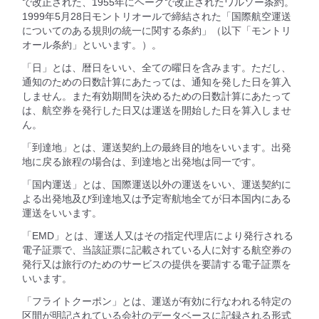
で改正された、1955年にヘーグで改正されたワルソー条約。
1999年5月28日モントリオールで締結された「国際航空運送
についてのある規則の統一に関する条約」（以下「モントリ
オール条約」といいます。）。
「日」とは、暦日をいい、全ての曜日を含みます。ただし、
通知のための日数計算にあたっては、通知を発した日を算入
しません。また有効期間を決めるための日数計算にあたって
は、航空券を発行した日又は運送を開始した日を算入しませ
ん。
「到達地」とは、運送契約上の最終目的地をいいます。出発
地に戻る旅程の場合は、到達地と出発地は同一です。
「国内運送」とは、国際運送以外の運送をいい、運送契約に
よる出発地及び到達地又は予定寄航地全てが日本国内にある
運送をいいます。
「EMD」とは、運送人又はその指定代理店により発行される
電子証票で、当該証票に記載されている人に対する航空券の
発行又は旅行のためのサービスの提供を要請する電子証票を
いいます。
「フライトクーポン」とは、運送が有効に行なわれる特定の
区間が明記されている会社のデータベースに記録される形式