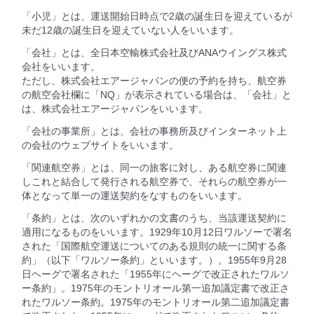
「小児」とは、運送開始日時点で2歳の誕生日を迎えているが
未だ12歳の誕生日を迎えていない人をいいます。
「会社」とは、全日本空輸株式会社及びANAウイングス株式
会社をいいます。
ただし、株式会社エアージャパンの便の予約を持ち、航空券
の航空会社欄に「NQ」が表示されている場合は、「会社」と
は、株式会社エアージャパンをいいます。
「会社の事業所」とは、会社の事務所及びインターネット上
の会社のウェブサイトをいいます。
「関連航空券」とは、同一の旅客に対し、ある航空券に関連
しこれと結合して発行される航空券で、それらの航空券が一
体となって単一の運送契約をなすものをいいます。
「条約」とは、次のいずれかの文書のうち、当該運送契約に
適用になるものをいいます。1929年10月12日ワルソーで署名
された「国際航空運送についてのある規則の統一に関する条
約」（以下「ワルソー条約」といいます。）。1955年9月28
日ヘーグで署名された「1955年にヘーグで改正されたワルソ
ー条約」。1975年のモントリオール第一追加議定書で改正さ
れたワルソー条約。1975年のモントリオール第二追加議定書