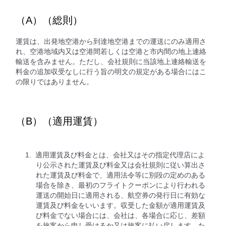
（A）（総則）
運賃は、出発地空港から到達地空港までの運送にのみ適用さ
れ、空港地域内又は空港間若しくは空港と市内間の地上連絡
輸送を含みません。ただし、会社規則に当該地上連絡輸送を
料金の追加収受なしに行う旨の明文の規定がある場合にはこ
の限りではありません。
（B）（適用運賃）
適用運賃及び料金とは、会社又はその指定代理店によ
り公示された運賃及び料金又は会社規則に従い算出さ
れた運賃及び料金で、適用法令等に別段の定めのある
場合を除き、最初のフライトクーポンにより行われる
運送の開始日に適用される、航空券の発行日に有効な
運賃及び料金をいいます。収受した金額が適用運賃及
び料金でない場合には、会社は、各場合に応じ、差額
を旅客から申し受けるか又は旅客に払い戻します。た