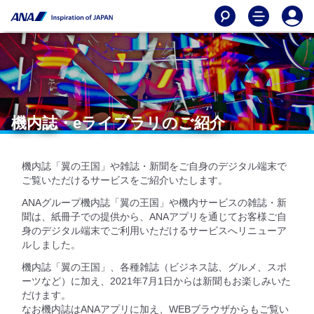
機内誌・eライブラリのご紹介
機内誌「翼の王国」や雑誌・新聞をご自身のデジタル端末で
ご覧いただけるサービスをご紹介いたします。
ANAグループ機内誌「翼の王国」や機内サービスの雑誌・新
聞は、紙冊子での提供から、ANAアプリを通じてお客様ご自
身のデジタル端末でご利用いただけるサービスへリニューア
ルしました。
機内誌「翼の王国」、各種雑誌（ビジネス誌、グルメ、スポ
ーツなど）に加え、2021年7月1日からは新聞もお楽しみいた
だけます。
なお機内誌はANAアプリに加え、WEBブラウザからもご覧い