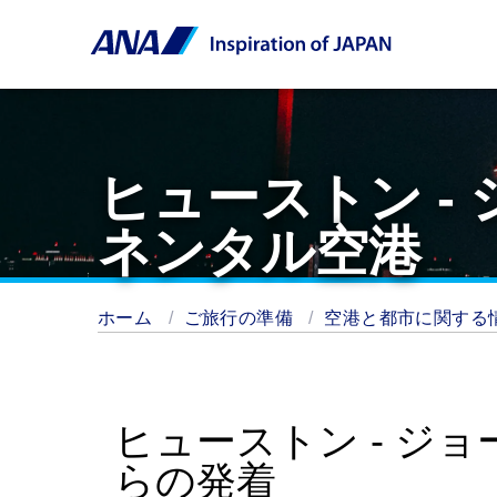
ヒューストン -
ネンタル空港
ホーム
ご旅行の準備
空港と都市に関する
ヒューストン - ジ
らの発着