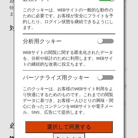
ANAマイレージクラブ会員ご本人様、および会員ご本人様が
特典利用者として登録された方のみ、特典をご利用いただけ
このクッキーは、WEBサイトの一般的な動作の
ます。
ために必要です。お客様が安全にフライトを予
約したり、ログイン状態を継続できるようにし
対象の旅程と空港
ます。
分析用クッキー
ANAの便名で予約されたANA運航便を利用する旅程。
乗り継ぎについては、乗り継ぎ便がANA運航便であり、
WEBサイトの閲覧に関する匿名化されたデータ
を、分析や統計のために利用します。WEBサイ
ANAの便名でご予約いただいた場合のみ可能です。
トの継続的な改善に役立ちます。
他の航空会社の運航便、および他の航空会社の便名でご
予約いただいたANA運航便は、対象外です。
パーソナライズ用クッキー
旅程に国際線との乗り継ぎが含まれる場合、国際線手荷
このクッキーは、お客様のWEBサイト利用をよ
物ルールが適用される国内区間も対象となります。
り快適にするためのものです。これまでの閲覧
データに基づき、お客様一人ひとりの興味・関
当ルールは、ANA運航便が就航する全ての空港に適用さ
心に合ったコンテンツをWEBサイトや電子メー
れます。
ル、SNS、広告にて提供します。
必要なマイル数
選択して同意する