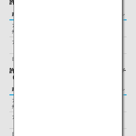
許容重量の超過：70～92ポンド（32～45kg）
路線
必要なマイル
アジア・オセアニア⇔北米・ハワイ・欧
20,000マイ
州・アフリカ・中東
ル
アジア・オセアニア内（日本以外）
20,000マイ
ル
日本国内
5,000マイル
許容サイズ（3辺の和）の超過：62～115インチ
（158～292cm）
路線
必要なマイル
アジア・オセアニア⇔北米・ハワイ・欧
20,000マイ
州・アフリカ・中東
ル
アジア・オセアニア内（日本以外）
20,000マイ
ル
日本国内
5,000マイル