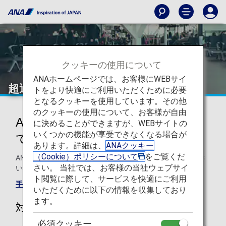
クッキーの使用について
ANAホームページでは、お客様にWEBサイ
超過手荷物料金お支払い
トをより快適にご利用いただくために必要
となるクッキーを使用しています。その他
のクッキーの使用について、お客様が自由
ANA国際線での超過手荷物につい
に決めることができますが、WEBサイトの
いくつかの機能が享受できなくなる場合が
て
あります。詳細は、
ANAクッキー
（Cookie）ポリシーについて
をご覧くだ
ANA国際線での超過手荷物料金は、マイルでお支払いくださ
さい。 当社では、お客様の当社ウェブサイ
い。無料手荷物許容量を、効率的に増やしていただけます。
ト閲覧に際して、サービスを快適にご利用
手荷物ガイドラインはこちら
いただくために以下の情報を収集しており
ます。
対象のお客様
必須クッキー