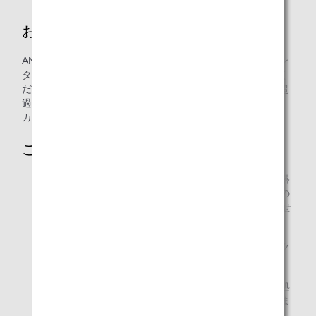
お手続き
ANA運航便をご予約の上、ご出発当日にチェックインカウン
ターまたは手荷物預け入れカウンターでお手荷物をお預けく
ださい。ANAマイレージクラブカードをご提示いただき、超
過手荷物料金についてマイルで支払うことを希望する旨を、
カウンタースタッフにお伝えください。
ご利用条件
ご登録済みの特典利用者様で、メンバーご本人様とご搭
乗されないお客様は、ご出発当日にメンバーご本人様の
お名前とANAマイレージクラブ番号（10桁）をお知らせ
いただく必要がございます。
超過手荷物料金のお支払いに、マイルと現金（またはク
レジットカード）を組み合わせることはできません。
超過手荷物料金をマイルでお支払いいただいた後に、処
理の取り消しやマイル口座へのマイルのお戻しはできま
せん。