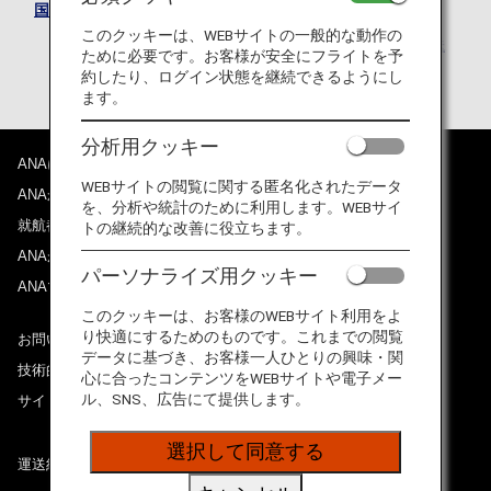
国際運送約款（旅客及び手荷物）
このクッキーは、WEBサイトの一般的な動作の
2026年3月28日までに旅行開始する場合の「国際運送
ために必要です。お客様が安全にフライトを予
約款（旅客及び手荷物）」はこちら
約したり、ログイン状態を継続できるようにし
ます。
分析用クッキー
ANAについて
WEBサイトの閲覧に関する匿名化されたデータ
ANAからのお知らせ
を、分析や統計のために利用します。WEBサイ
就航都市
トの継続的な改善に役立ちます。
ANAがお約束する体験
パーソナライズ用クッキー
ANAマイレージクラブ
このクッキーは、お客様のWEBサイト利用をよ
り快適にするためのものです。これまでの閲覧
お問い合わせ
データに基づき、お客様一人ひとりの興味・関
技術的なお問い合わせ（推奨環境）
心に合ったコンテンツをWEBサイトや電子メー
ル、SNS、広告にて提供します。
サイトマップ
選択して同意する
運送約款