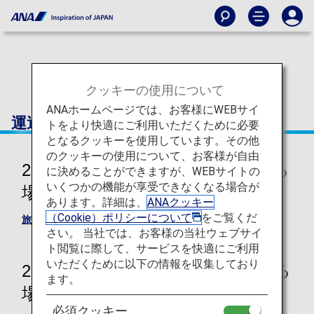
クッキーの使用について
ANAホームページでは、お客様にWEBサイ
運送約款
トをより快適にご利用いただくために必要
となるクッキーを使用しています。その他
のクッキーの使用について、お客様が自由
2026年5月19日以降に旅行開始する
に決めることができますが、WEBサイトの
いくつかの機能が享受できなくなる場合が
場合 （国内国際共通）
あります。詳細は、
ANAクッキー
（Cookie）ポリシーについて
をご覧くだ
旅客手荷物運送約款
さい。 当社では、お客様の当社ウェブサイ
ト閲覧に際して、サービスを快適にご利用
いただくために以下の情報を収集しており
2026年5月18日までに旅行開始する
ます。
場合
必須クッキー