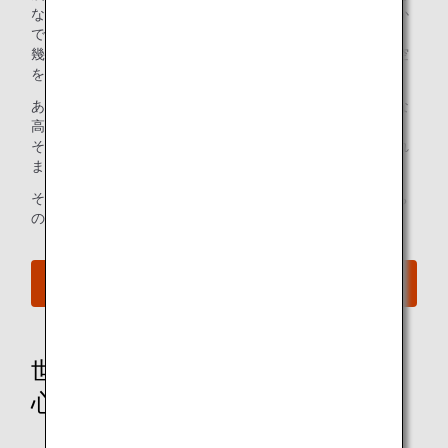
なく、自分たちの手で、新しい空を開拓してきたのは、ほか
でもない、私たちANAです。
幾多の挑戦と試行錯誤を繰り返しながら、自由で魅力的な空
をつくりあげてきました。
あたたかさ、細やかな心遣い、そして、ワクワクするような
高揚感まで感じてもらいたい。
そして、ANAの空の旅でしか体験することのできない、これ
までにない感動を、世界中の人たちに届けていきたい。
それが、“Inspiration of JAPAN“という言葉に込めた、私たち
の想いです。
当社ブランドウェブサイトへ
世界に誇る上質なおもてなしで、
心満たす空の旅を