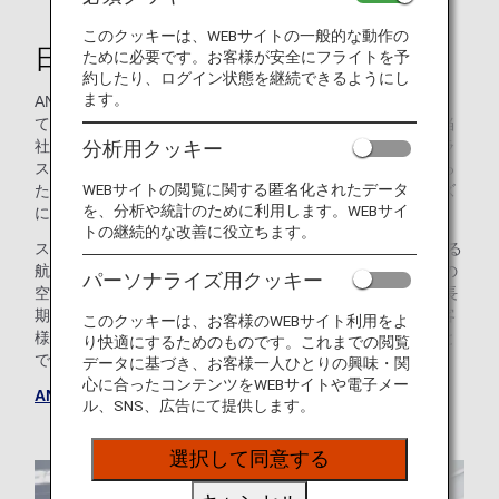
このクッキーは、WEBサイトの一般的な動作の
日本最大規模の航空会社
ために必要です。お客様が安全にフライトを予
約したり、ログイン状態を継続できるようにし
ます。
ANAは、お客様にとって雲に浮かぶ小さなオアシスとなっ
て、お客様と世界を繋ぐよう取り組んでいます。そのため当
分析用クッキー
社の航空機全般において、ファーストクラス、ビジネスクラ
ス、プレミアムエコノミークラス、エコノミークラスといっ
WEBサイトの閲覧に関する匿名化されたデータ
た様々な客室オプションを備えており、お客様独自のニーズ
を、分析や統計のために利用します。WEBサイ
にまさに最適なご選択をいただけます。
トの継続的な改善に役立ちます。
スター アライアンス加盟航空会社として、当社は35を超える
航空会社と提携し、アジア、欧州と北米の42におよぶ海外の
パーソナライズ用クッキー
空港、そして約50の国内空港に就航しています。そこで、長
期休暇の海外旅行にも、世界を巡る旅へのご出発にも、お客
このクッキーは、お客様のWEBサイト利用をよ
様を目的の地へお連れできることは誇らしく、喜ばしいこと
り快適にするためのものです。これまでの閲覧
です。ANAで行く空の旅の準備はできていますか。
データに基づき、お客様一人ひとりの興味・関
心に合ったコンテンツをWEBサイトや電子メー
ANAグループウェブサイトへ
ル、SNS、広告にて提供します。
選択して同意する