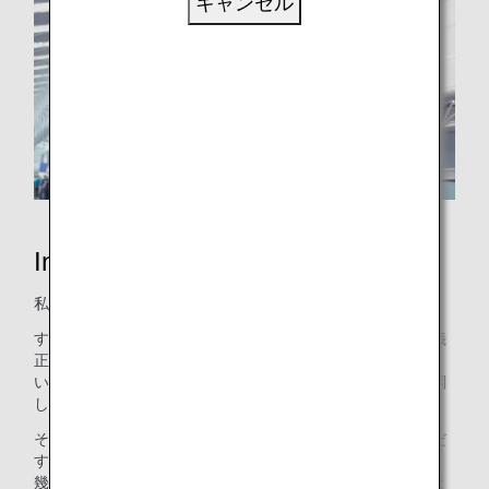
キャンセル
Inspiration of JAPAN
私たちは、いつも、「日本の心」を大切にしてきました。
すべてのお客さまに対して、誠実であり、謙虚であり、礼儀
正しくあること。
いかなる場合においても、丁寧な作業を心がけ、互いに協調
し、安全で正確な運航を確実なものにすること。
それだけではなく、私たちの中には、「新しい日本を創りだ
す」気概も、脈々と受け継がれています。
幾度となく立ちはだかる困難や制約にも、決して屈すること