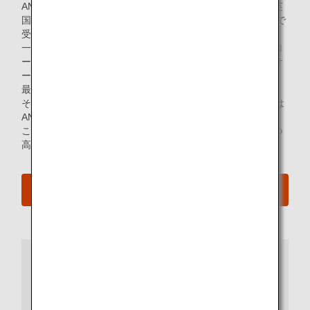
ANAグループは、世界的な航空サービス格付け機関である英
国SKYTRAX社より、世界最高評価「5スター」を13年連続で
受賞しました。
一貫して高品質なサービスが提供できている点、さらにグロ
ーバルなお客様の多様なニーズを深く汲み取り、継続的にサ
ービス改善を行っている点が高く評価されました。
最高評価を獲得している航空会社は世界で11社のみであり、
そのうち10年以上連続して獲得している日本のエアラインは
ANAグループのみです。
これからもANAは、サービスの品質向上に尽力し、安全かつ
高品質な「5つ星」の体験をご提供してまいります。
プレスリリースへ