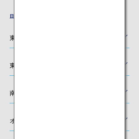
沖縄（那覇）
日本の旅に役立つ情報を集めました。
東アジア
東南アジア
南アジア
オセアニア