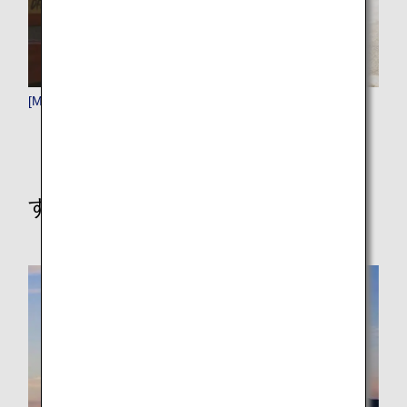
[MNL]マニラ
すべての行き先