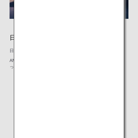
日本
日本中のおすすめの都市について、詳しく紹介しています。
ANAは日本国内で130路線を超える大きなネットワークを持
っています。
東京
大阪
京都
名古屋（中部）
福岡
北海道（札幌）