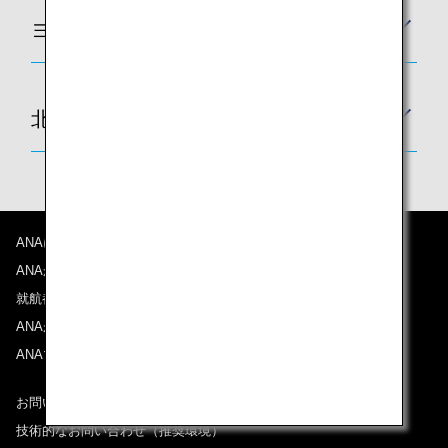
ヨーロッパ
北米・中米
ANAについて
ANAからのお知らせ
就航都市
ANAがお約束する体験
ANAマイレージクラブ
お問い合わせ
技術的なお問い合わせ（推奨環境）