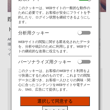
このクッキーは、WEBサイトの一般的な動作の
ために必要です。お客様が安全にフライトを予
約したり、ログイン状態を継続できるようにし
貯まったマイルで、さまざまなプロジェク
ます。
トに貢献できます。
分析用クッキー
ANAマイレージクラブの会員として、世界中の人道的活動や
WEBサイトの閲覧に関する匿名化されたデータ
環境保護活動を支援するためにマイルを寄付することで、困
を、分析や統計のために利用します。WEBサイ
っている人々を支援できます。団体を選ぶと、寄付されたマ
トの継続的な改善に役立ちます。
イルに相当する金額が必要な団体に送られます。
パーソナライズ用クッキー
このクッキーは、お客様のWEBサイト利用をよ
り快適にするためのものです。これまでの閲覧
ご注意
データに基づき、お客様一人ひとりの興味・関
心に合ったコンテンツをWEBサイトや電子メー
「マイルを寄付する」より先の画面は日本語・英語
ル、SNS、広告にて提供します。
のみとなります。
選択して同意する
お申し込み完了後、マイルは即時に減算されます。
お申し込み後のマイル数変更やマイル口座へのお戻