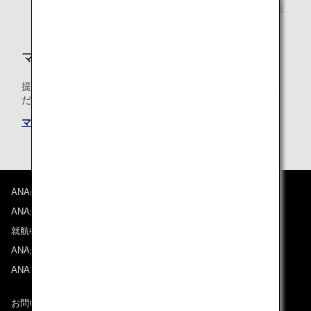
り、積算率が異なる場合や、積算されない場合がありま
す。
マイルの積算条件
提携航空会社共通のマイル積算条件についても必ずご確認く
ださい。
マイル積算条件
ANAについて
ANAからのお知らせ
就航都市
ANAがお約束する体験
ANAマイレージクラブ
お問い合わせ