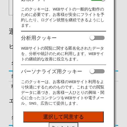
このクッキーは、WEBサイトの一般的な動作の
ために必要です。お客様が安全にフライトを予
約したり、ログイン状態を継続できるようにし
ます。
運賃別積算率
分析用クッキー
ビジネスクラス
WEBサイトの閲覧に関する匿名化されたデータ
を、分析や統計のために利用します。WEBサイ
トの継続的な改善に役立ちます。
区間基本マイレージに
タイプ
予約クラス
対する積算率
パーソナライズ用クッキー
普通運賃
J
150%
このクッキーは、お客様のWEBサイト利用をよ
割引運賃
C, D
125%
り快適にするためのものです。これまでの閲覧
データに基づき、お客様一人ひとりの興味・関
心に合ったコンテンツをWEBサイトや電子メー
エコノミークラス
ル、SNS、広告にて提供します。
区間基本マイレージに
選択して同意する
タイプ
予約クラス
対する積算率