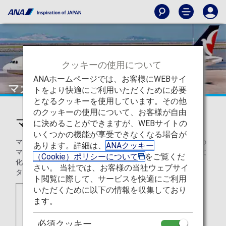
クッキーの使用について
ANAホームページでは、お客様にWEBサイ
マカオ航空（NX）
トをより快適にご利用いただくために必要
となるクッキーを使用しています。その他
のクッキーの使用について、お客様が自由
マカオ航空（NX）
に決めることができますが、WEBサイトの
いくつかの機能が享受できなくなる場合が
マカオ航空はマカオを拠点とする地域航空。航空網を近年の
あります。詳細は、
ANAクッキー
マカオの急速な成長に合わせ、特にマカオがユネスコ世界文
（Cookie）ポリシーについて
をご覧くだ
化遺産に登録された後に拡大し、現在は台湾、韓国、日本、
さい。 当社では、お客様の当社ウェブサイ
タイなどのアジア諸国にも乗り入れています。
ト閲覧に際して、サービスを快適にご利用
いただくために以下の情報を収集しており
ます。
必須クッキー