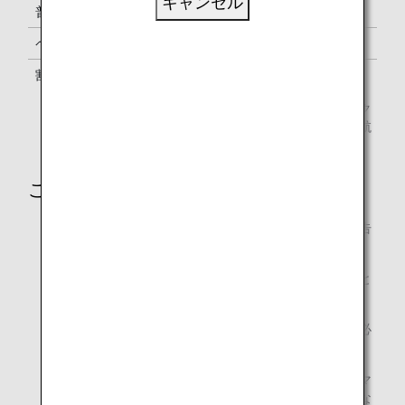
キャンセル
普通運賃
Y
100%
ペックス運賃
B, M, U, H, Q, V
70%
割引運賃
W, S, T
50%
予約クラスとは、航空券上に記載されている予約上のク
ラスになります。対象の予約クラス以外で予約された航
空券はマイル積算の対象外です。
ご注意
提携航空会社によって、積算率・積算対象クラスが予告
なく変更になる場合があります。
積算率・積算対象クラスは、搭乗日時点のものが適用と
なります。
ご利用後、マイル積算が確認されるまで、事後登録に必
要な書類を必ず保管してください。
提携航空会社運航のコードシェア便をご利用の場合、マ
イル積算は、運航会社の予約クラスに基づく積算率にな