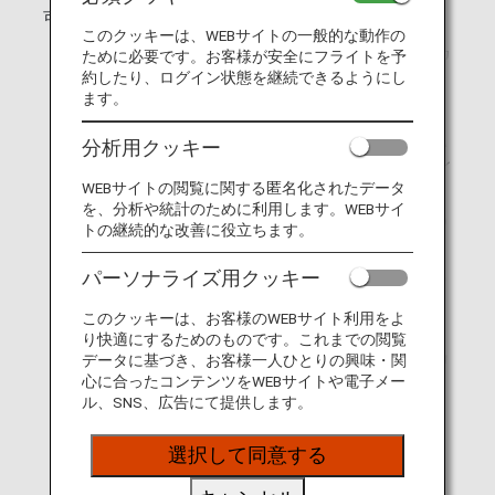
可能
ご家族内でのマイルの合算や譲渡
このクッキーは、WEBサイトの一般的な動作の
ANAマイレージクラブ ファミリーアカ
ために必要です。お客様が安全にフライトを予
ウントサービスにご登録いただいてい
約したり、ログイン状態を継続できるようにし
るANAマイレージクラブ会員の方は、
ます。
ご家族のマイルを合算して特典航空券
に交換いただけます。詳しくは、ANA
分析用クッキー
マイレージクラブ ファミリーアカウン
トサービスをご覧ください。
WEBサイトの閲覧に関する匿名化されたデータ
を、分析や統計のために利用します。WEBサイ
国際線アップグレード特典をご利用の
トの継続的な改善に役立ちます。
場合
パーソナライズ用クッキー
マイル積算は、購入いただいた当初の
航空券のサービスクラスに基づきま
このクッキーは、お客様のWEBサイト利用をよ
す。
り快適にするためのものです。これまでの閲覧
ご出発までにANAマイレージクラブカ
データに基づき、お客様一人ひとりの興味・関
ードを受け取れない場合
心に合ったコンテンツをWEBサイトや電子メー
ル、SNS、広告にて提供します。
ご旅行へ出発する前にANAマイレージ
クラブカードを受け取れなかった場合
選択して同意する
でも、そのご搭乗の後6ヵ月以内であ
れば、後日カードが届き次第、遡及し