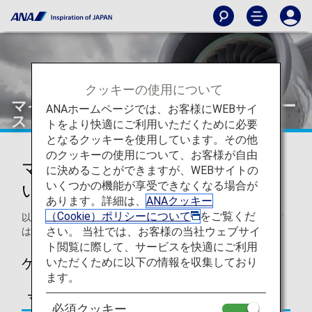
クッキーの使用について
マイルが貯まるケース・貯まらないケー
ANAホームページでは、お客様にWEBサイ
ス
トをより快適にご利用いただくために必要
となるクッキーを使用しています。その他
のクッキーの使用について、お客様が自由
マイルが貯まるケース・貯まらな
に決めることができますが、WEBサイトの
いくつかの機能が享受できなくなる場合が
いケース
あります。詳細は、
ANAクッキー
（Cookie）ポリシーについて
をご覧くだ
以下のケースはあくまで事例の一部です。詳細につきまして
さい。 当社では、お客様の当社ウェブサイ
は、「よくあるご質問」欄でご紹介しております。
ト閲覧に際して、サービスを快適にご利用
いただくために以下の情報を収集しており
ケース例
ます。
マイル積算の可否
内容
必須クッキー