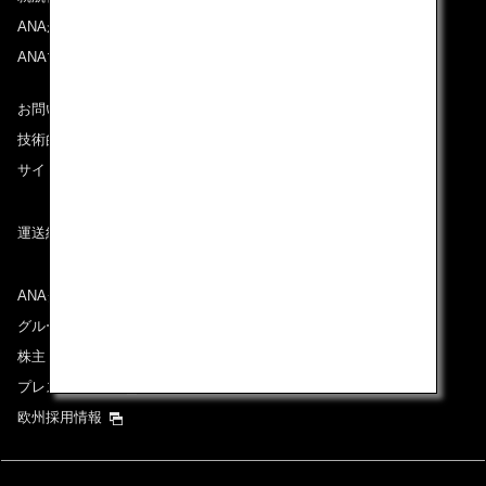
ANAがお約束する体験
ANAマイレージクラブ
お問い合わせ
技術的なお問い合わせ（推奨環境）
サイトマップ
運送約款
ANAグループについて
グループ企業一覧
株主・投資家情報
プレスリリース
欧州採用情報