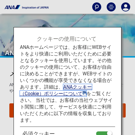
クッキーの使用について
ANAホームページでは、お客様にWEBサイ
ANA News Europe
トをより快適にご利用いただくために必要
となるクッキーを使用しています。その他
のクッキーの使用について、お客様が自由
メールマガジンのご案内
に決めることができますが、WEBサイトの
いくつかの機能が享受できなくなる場合が
ANAマイレージクラブ会員のお客様へ、ANAからのお知らせ
あります。詳細は、
ANAクッキー
やおトク情報をお届けいたします。
（Cookie）ポリシーについて
をご覧くだ
さい。 当社では、お客様の当社ウェブサイ
ト閲覧に際して、サービスを快適にご利用
ANAマイレージクラブに入会する
いただくために以下の情報を収集しており
ます。
必須クッキー