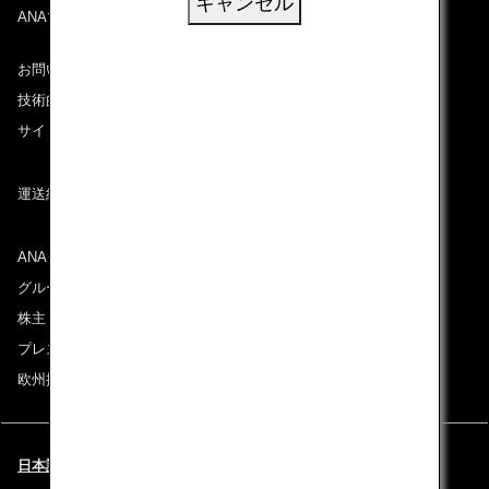
キャンセル
ANAマイレージクラブ
お問い合わせ
技術的なお問い合わせ（推奨環境）
サイトマップ
運送約款
ANAグループについて
グループ企業一覧
株主・投資家情報
プレスリリース
欧州採用情報
日本語 | Italy (都市と言語を選択してください)