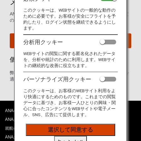
メールマガジン受信設定変更
このクッキーは、WEBサイトの一般的な動作の
ANAマイレージクラブ会員のお客様は、こちらから配信設定
ために必要です。お客様が安全にフライトを予
の変更をお願いいたします。
約したり、ログイン状態を継続できるようにし
ます。
登録内容の確認・変更
分析用クッキー
WEBサイトの閲覧に関する匿名化されたデータ
個人情報のお取り扱いについて
を、分析や統計のために利用します。WEBサイ
トの継続的な改善に役立ちます。
弊社
プライバシーポリシー
に従い、お客様の個人情報を
パーソナライズ用クッキー
適切にお取り扱いいたします。
このクッキーは、お客様のWEBサイト利用をよ
り快適にするためのものです。これまでの閲覧
データに基づき、お客様一人ひとりの興味・関
心に合ったコンテンツをWEBサイトや電子メー
ANAについて
ル、SNS、広告にて提供します。
ANAからのお知らせ
就航都市
選択して同意する
ANAがお約束する体験